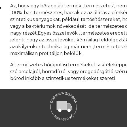
,
Az, hogy egy bőrápolási termék „természetes”, nem f
100%-ban természetes, hacsak ez az állítás a címk
szintetikus anyagokat, például tartósítószereket
vagy a baktériumok növekedését, de természetes ö
nagy részét.Egyes összetevők „természetes eredetű
jelenti, hogy az összetevőket kémiailag feldolgoztá
azok ilyenkor technikailag már nem „természetesek”
maximálisan profitáljon belőlük.
A természetes bőrápolási termékeket sokféleképpe
szó arcolajról, bőrradírról vagy öregedésgátló szé
bőröd inkább a szintetikus termékeket szereti.