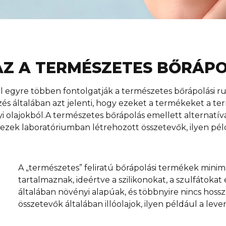
AZ A TERMÉSZETES BŐRÁP
 egyre többen fontolgatják a természetes bőrápolási rut
zés általában azt jelenti, hogy ezeket a termékeket a t
 olajokból.A természetes bőrápolás emellett alternatívá
ezek laboratóriumban létrehozott összetevők, ilyen péld
A „természetes” feliratú bőrápolási termékek minim
tartalmaznak, ideértve a szilikonokat, a szulfátoka
általában növényi alapúak, és többnyire nincs hoss
összetevők általában illóolajok, ilyen például a leve