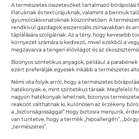
A természetes összetevőket tartalmazó bőrápolás
illatuknak és textúrájuknak, valamint a bennük tal
gyümölcskivonatoknak köszönhetően. A természete
rendkívül gazdagok esszenciális zsírsavakban és an
táplálására szolgálnak. Az a tény, hogy kevesebb to
környezet számára is kedvező, mivel ezekből a veg
megzavarva a tengeri élővilágot és az ökoszisztémá
Bizonyos szintetikus anyagok, például a parabének és
ezért preferálják egyesek inkább a természetes alt
Némi vita folyik arról, hogy a természetes bőrápol
hatékonyak-e, mint szintetikus társaik. Megfelelő 
nagyon hatékonyak lehetnek, bizonyos természetes
reakciót válthatnak ki, különösen az érzékeny bőr
a „biztonságossággal”.Hogy biztosra menjünk, érde
van tüntetve, hogy a termék „hipoallergén”, „bőrgyó
„természetes”.