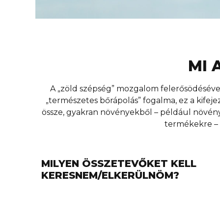
MI 
A „zöld szépség” mozgalom felerősödésével
„természetes bőrápolás” fogalma, ez a kifeje
össze, gyakran növényekből – például növényi
termékekre – 
MILYEN ÖSSZETEVŐKET KELL
KERESNEM/ELKERÜLNÖM?