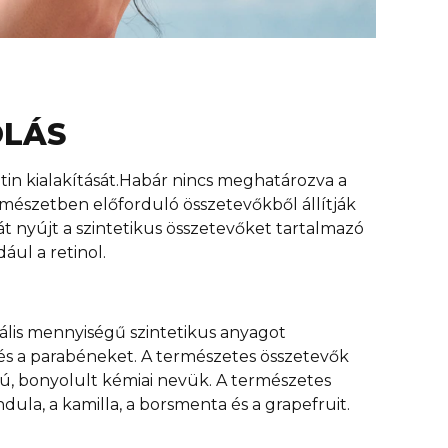
OLÁS
in kialakítását.Habár nincs meghatározva a
ermészetben előforduló összetevőkből állítják
t nyújt a szintetikus összetevőket tartalmazó
ául a retinol.
ális mennyiségű szintetikus anyagot
t és a parabéneket. A természetes összetevők
zú, bonyolult kémiai nevük. A természetes
ndula, a kamilla, a borsmenta és a grapefruit.