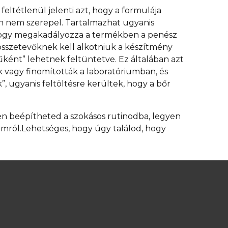
eltétlenül jelenti azt, hogy a formulája
én nem szerepel. Tartalmazhat ugyanis
, hogy megakadályozza a termékben a penész
sszetevőknek kell alkotniuk a készítmény
ként” lehetnek feltüntetve. Ez általában azt
k vagy finomították a laboratóriumban, és
, ugyanis feltöltésre kerültek, hogy a bőr
n beépítheted a szokásos rutinodba, legyen
rumról.Lehetséges, hogy úgy találod, hogy