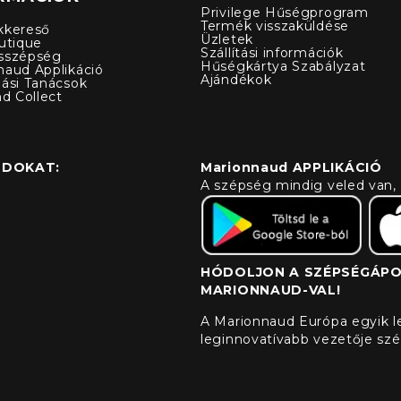
Privilege Hűségprogram
Termék visszaküldése
kkereső
Üzletek
utique
Szállítási információk
sszépség
Hűségkártya Szabályzat
naud Applikáció
Ajándékok
lási Tanácsok
nd Collect
ÓDOKAT:
Marionnaud APPLIKÁCIÓ
A szépség mindig veled van, 
HÓDOLJON A SZÉPSÉGÁPOL
MARIONNAUD-VAL!
A Marionnaud Európa egyik 
leginnovatívabb vezetője sz