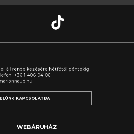
l áll rendelkezésére hétfőtől péntekig
elefon: +36 1 406 04 06
marionnaud.hu
VELÜNK KAPCSOLATBA
WEBÁRUHÁZ