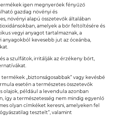
i termékek igen megnyerőek fényűző
álható gazdag növényi és
s, növényi alapú összetevők általában
tioxidánsokban, amelyek a bőr feltöltésére és
xikus vegyi anyagot tartalmaznak, a
yi anyagokból kevesebb jut az óceánba,
kat.
 a szulfátok, irritálják az érzékeny bőrt,
ernatívákat.
ási termékek „biztonságosabbak” vagy kevésbé
formula esetén a természetes összetevők
 olajok, például a levendula azonban
ön, így a természetesség nem mindig egyenlő
mes olyan címkéket keresni, amelyeken fel
gyászatilag tesztelt”, valamint