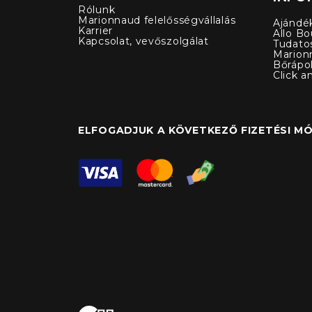
Rólunk
Marionnaud felelősségvállalás
Ajándé
Karrier
Allo Bo
Kapcsolat, vevőszolgálat
Tudato
Marion
Bőrápo
Click a
ELFOGADJUK A KÖVETKEZŐ FIZETÉSI M