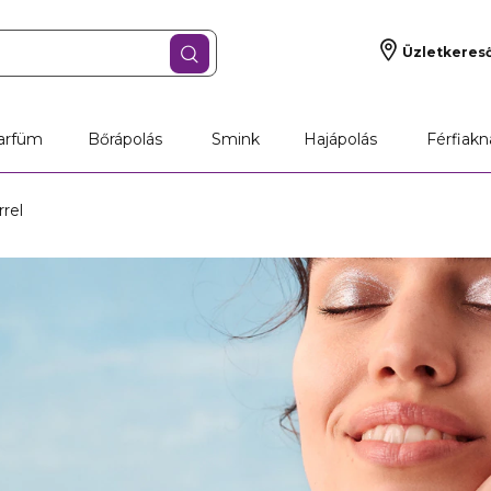
Üzletkeres
arfüm
Bőrápolás
Smink
Hajápolás
Férfiakn
rel