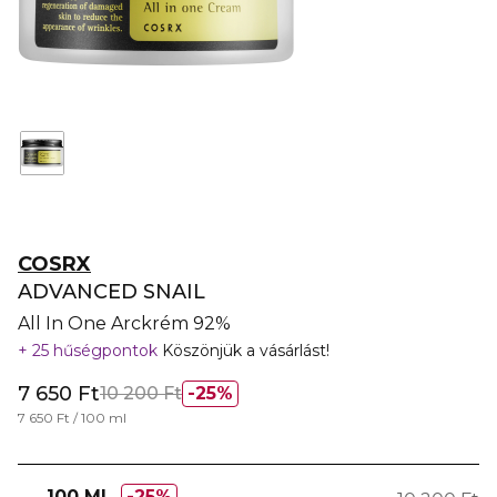
COSRX
ADVANCED SNAIL
All In One Arckrém 92%
25 hűségpontok
Köszönjük a vásárlást!
7 650 Ft
10 200 Ft
25%
7 650 Ft / 100 ml
100 ML
25%