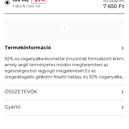
10 200 Ft
7 650 Ft
7 650 ft / 100 ml
Termékinformáció
92%-os csiganyálka-kivonattal (mucinnal) formulázott krém,
amely segít természetes módon megteremteni az
egészséges bőr ragyogó megjelenését.Ez az
öregedésgátló gélkrém frissítő hatású, és 92% csiganyálka-
kivonatot tartalmaz, amely segít megnyugtatni, hidratálni
és puhává tenni az érzékeny bőrt.Segít csökkenteni a
ÖSSZETEVŐK
ráncok láthatóságát.
Gyártó
Email
info@biorius.com