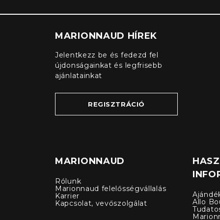
MARIONNAUD HÍREK
Jelentkezz be és fedezd fel
újdonságainkat és legfrisebb
ajánlatainkat
REGISZTRÁCIÓ
MARIONNAUD
HAS
INFO
Rólunk
Marionnaud felelősségvállalás
Ajándé
Karrier
Allo Bo
Kapcsolat, vevőszolgálat
Tudato
Marion