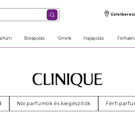
Üzletkeres
arfüm
Bőrápolás
Smink
Hajápolás
Férfiakn
d
Női parfümök és kiegészítők
Férfi parf