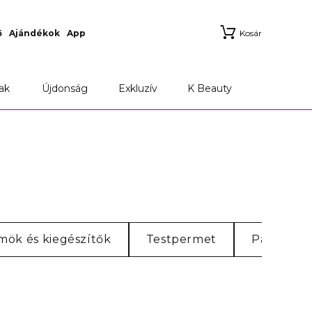
ő
Ajándékok
App
Kosár
ak
Újdonság
Exkluzív
K Beauty
ümök és kiegészítők
Testpermet
Parfüm u