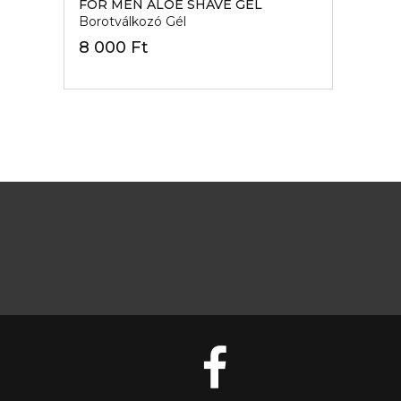
FOR MEN ALOE SHAVE GEL
Borotválkozó Gél
8 000 Ft