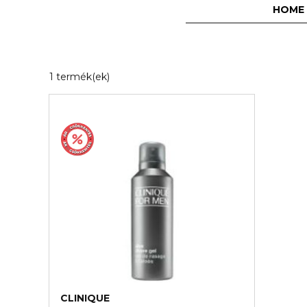
HOME
1 találat felel meg a szűrőinek
1 termék(ek)
CLINIQUE