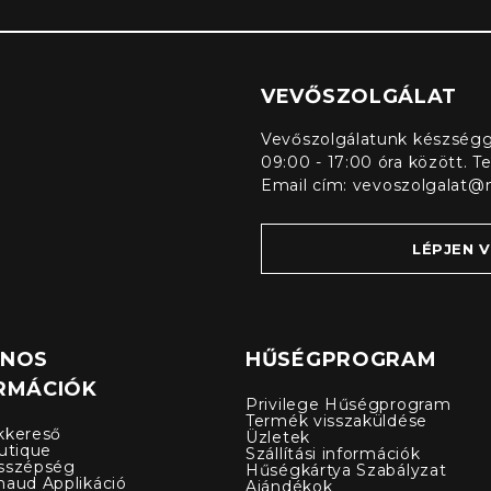
VEVŐSZOLGÁLAT
Vevőszolgálatunk készségge
09:00 - 17:00 óra között. T
Email cím:
vevoszolgalat@
LÉPJEN 
ZNOS
HŰSÉGPROGRAM
RMÁCIÓK
Privilege Hűségprogram
Termék visszaküldése
kkereső
Üzletek
utique
Szállítási információk
sszépség
Hűségkártya Szabályzat
naud Applikáció
Ajándékok