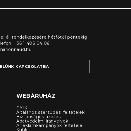
l áll rendelkezésére hétfőtől péntekig
elefon: +36 1 406 04 06
marionnaud.hu
VELÜNK KAPCSOLATBA
WEBÁRUHÁZ
GYIK
Általános szerződési feltételek
Biztonságos fizetés
Adatvédelmi irányelvek
A reklámkampányok feltételei
Sütik