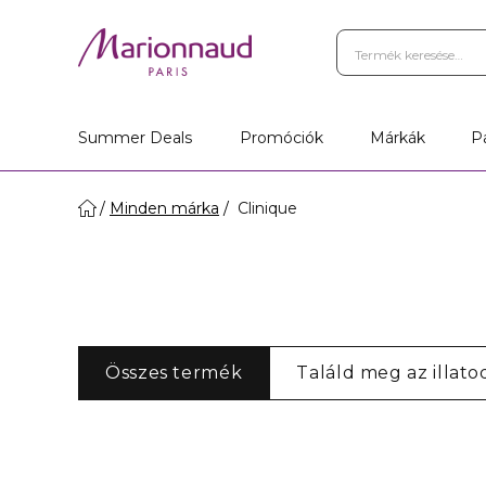
Summer Deals
Promóciók
Márkák
P
Minden márka
Clinique
Összes termék
Találd meg az illato