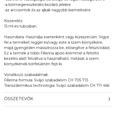
-a bőrmegereszkedés kezdeti jelekre
-az arccsontok és az ajkak nagyobb kiemelésére
Kiszerelés:
15 ml-es tubusban.
Használata: Használja esetenként vagy kúraszerűen. Vigye
fel a terméket reggel és/vagy este a szem környékére,
majd gyengéden masszírozza be, elősegítve a felszívódást.
Ez a termék a többi Fillerina ápoló krémmel a feltöltő
kezelés alatt felváltva is használható. Hatását a szem
környékének bőrfelületén fejti ki.
Vonatkozó szabadalmak:
Fillerina formula: Svájci szabadalom CH 705 713
Transzdermikus technológia: Svájci szabadalom CH 711 466
ÖSSZETEVŐK