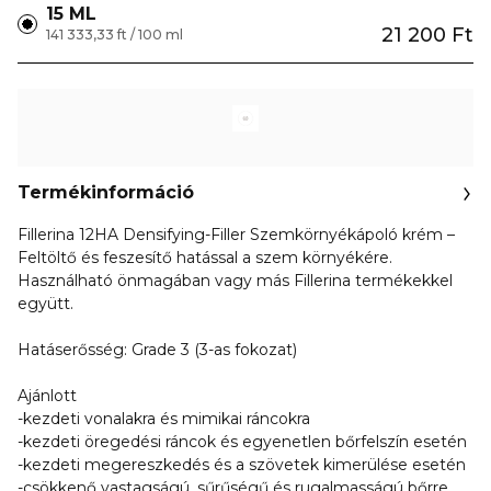
15 ML
21 200 Ft
141 333,33 ft / 100 ml
Termékinformáció
Fillerina 12HA Densifying-Filler Szemkörnyékápoló krém –
Feltöltő és feszesítő hatással a szem környékére.
Használható önmagában vagy más Fillerina termékekkel
együtt.
Hatáserősség: Grade 3 (3-as fokozat)
Ajánlott
-kezdeti vonalakra és mimikai ráncokra
-kezdeti öregedési ráncok és egyenetlen bőrfelszín esetén
-kezdeti megereszkedés és a szövetek kimerülése esetén
-csökkenő vastagságú, sűrűségű és rugalmasságú bőrre