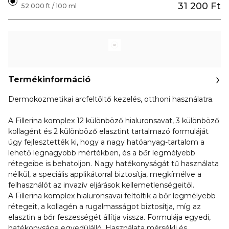
31 200 Ft
52 000 ft / 100 ml
Termékinformáció
Dermokozmetikai arcfeltöltő kezelés, otthoni használatra.
A Fillerina komplex 12 különböző hialuronsavat, 3 különböző
kollagént és 2 különböző elasztint tartalmazó formuláját
úgy fejlesztették ki, hogy a nagy hatóanyag-tartalom a
lehető legnagyobb mértékben, és a bőr legmélyebb
rétegeibe is behatoljon. Nagy hatékonyságát tű használata
nélkül, a speciális applikátorral biztosítja, megkímélve a
felhasználót az invazív eljárások kellemetlenségeitől.
A Fillerina komplex hialuronsavai feltöltik a bőr legmélyebb
rétegeit, a kollagén a rugalmasságot biztosítja, míg az
elasztin a bőr feszességét állítja vissza. Formulája egyedi,
hatékonysága egyedülálló. Használata mérsékli és