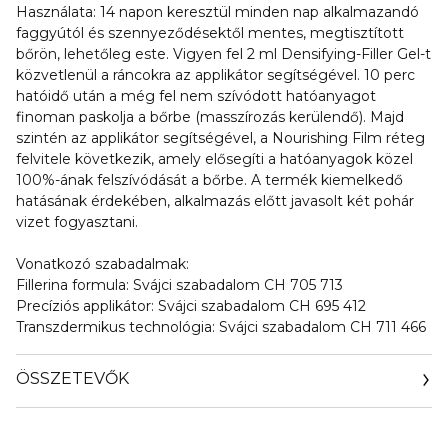
Használata: 14 napon keresztül minden nap alkalmazandó
faggyútól és szennyeződésektől mentes, megtisztított
bőrön, lehetőleg este. Vigyen fel 2 ml Densifying-Filler Gel-t
közvetlenül a ráncokra az applikátor segítségével. 10 perc
hatóidő után a még fel nem szívódott hatóanyagot
finoman paskolja a bőrbe (masszírozás kerülendő). Majd
szintén az applikátor segítségével, a Nourishing Film réteg
felvitele következik, amely elősegíti a hatóanyagok közel
100%-ának felszívódását a bőrbe. A termék kiemelkedő
hatásának érdekében, alkalmazás előtt javasolt két pohár
vizet fogyasztani.
Vonatkozó szabadalmak:
Fillerina formula: Svájci szabadalom CH 705 713
Precíziós applikátor: Svájci szabadalom CH 695 412
Transzdermikus technológia: Svájci szabadalom CH 711 466
ÖSSZETEVŐK