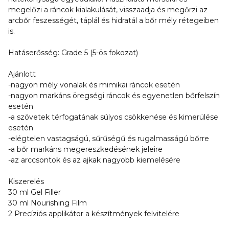
megelőzi a ráncok kialakulását, visszaadja és megőrzi az
arcbőr feszességét, táplál és hidratál a bőr mély rétegeiben
is.
Hatáserősség: Grade 5 (5-ös fokozat)
Ajánlott
-nagyon mély vonalak és mimikai ráncok esetén
-nagyon markáns öregségi ráncok és egyenetlen bőrfelszín
esetén
-a szövetek térfogatának súlyos csökkenése és kimerülése
esetén
-elégtelen vastagságú, sűrűségű és rugalmasságú bőrre
-a bőr markáns megereszkedésének jeleire
-az arccsontok és az ajkak nagyobb kiemelésére
Kiszerelés
30 ml Gel Filler
30 ml Nourishing Film
2 Precíziós applikátor a készítmények felvitelére