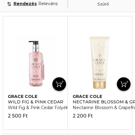
Rendezés
Releváns
Szűrő
GRACE COLE
GRACE COLE
WILD FIG & PINK CEDAR
NECTARINE BLOSSOM & G
Wild Fig & Pink Cedar Folyékony szappan
Nectarine Blossom & Grapefru
2 500 Ft
2 200 Ft