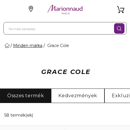
Minden márka
Grace Cole
GRACE COLE
Összes termék
Kedvezmények
Exkluz
18 Megjelenített termékek
58 termék(ek)