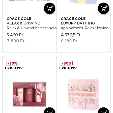
GRACE COLE
GRACE COLE
RELAX & UNWIND
LUXURY BATHING
Relax & Unwind Karácsonyi szett
Ápolókészlet Relax Unwind
5 460 Ft
4 336,5 Ft
7 800 Ft
6 195 Ft
30%
30%
Exkluzív
Exkluzív