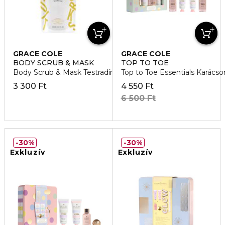
GRACE COLE
GRACE COLE
BODY SCRUB & MASK
TOP TO TOE
Body Scrub & Mask Testradír és maszk
Top to Toe Essentials Karácso
3 300 Ft
4 550 Ft
6 500 Ft
30%
30%
Exkluzív
Exkluzív