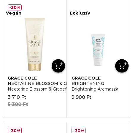
30%
Vegán
Exkluzív
GRACE COLE
GRACE COLE
NECTARINE BLOSSOM & GRAPEFRUIT
BRIGHTENING
Nectarine Blossom & Grapefruit Testradír
Brightening Arcmaszk
3 710 Ft
2 900 Ft
5 300 Ft
30%
30%