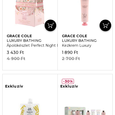
GRACE COLE
GRACE COLE
LUXURY BATHING
LUXURY BATHING
Ápolókészlet Perfect Night In
Kezkrem Luxury
3 430 Ft
1 890 Ft
4 900 Ft
2 700 Ft
30%
Exkluzív
Exkluzív