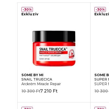
30%
30%
Exkluzív
Exkluz
SOME BY MI
SOME B
SNAIL TRUECICA
SUPER
Arckrém Miracle Repair
SUPER 
7 210 Ft
10 300 Ft
10 300