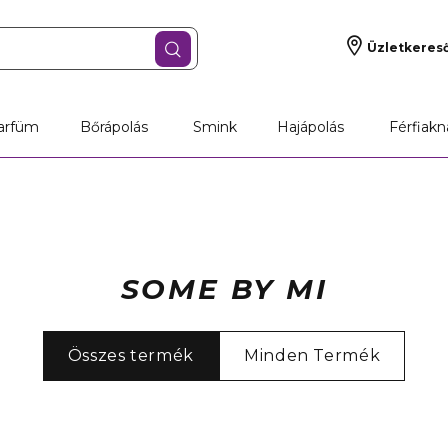
Üzletkeres
arfüm
Bőrápolás
Smink
Hajápolás
Férfiakn
SOME BY MI
Összes termék
Minden Termék