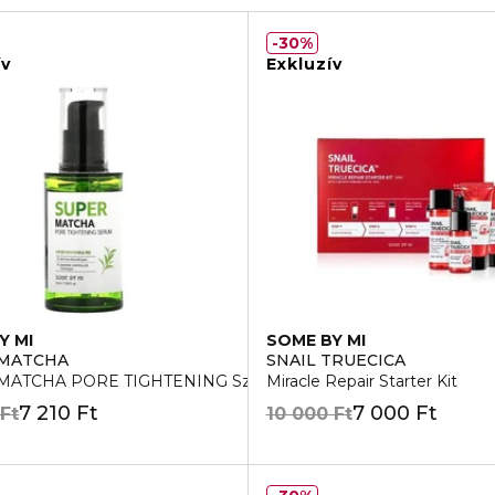
30%
ív
Exkluzív
Y MI
SOME BY MI
 MATCHA
SNAIL TRUECICA
MATCHA PORE TIGHTENING Szérum
Miracle Repair Starter Kit
7 210 Ft
7 000 Ft
 Ft
10 000 Ft