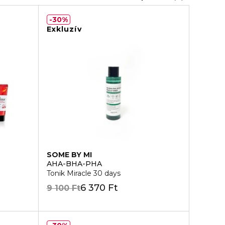
30%
Exkluzív
SOME BY MI
AHA-BHA-PHA
Tonik Miracle 30 days
6 370 Ft
9 100 Ft