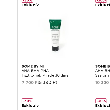
30%
30%
Exkluzív
Exkluz
SOME BY MI
SOME B
AHA-BHA-PHA
AHA-B
Tisztító hab Miracle 30 days
Szérum 
5 390 Ft
7 700 Ft
10 300
30%
30%
Exkluzív
Exkluz