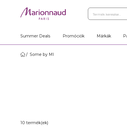
Summer Deals
Promóciók
Márkák
P
Some by MI
10 találat felel meg a szűrőinek
10 termék(ek)