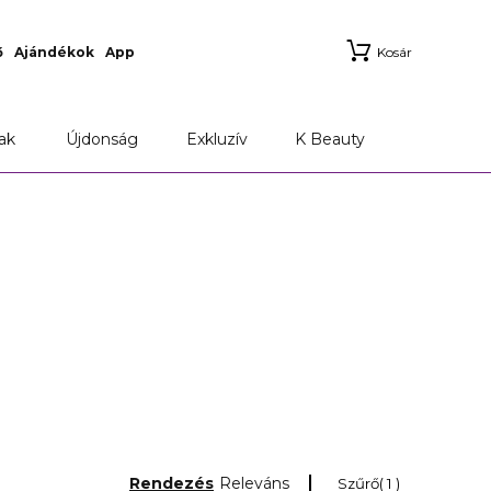
ő
Ajándékok
App
Kosár
ak
Újdonság
Exkluzív
K Beauty
Rendezés
Releváns
Szűrő
1