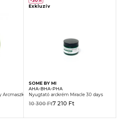
30%
Exkluzív
SOME BY MI
AHA-BHA-PHA
ay Arcmaszk
Nyugtató arckrém Miracle 30 days
7 210 Ft
10 300 Ft