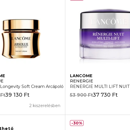
ME
LANCÔME
UE
RENERGIE
LÓ KRÉM
 Longevity Soft Cream Arcápoló
RENERGIE MULTI LIFT NUIT É
39 130 Ft
37 730 Ft
 Ft
53 900 Ft
2 kiszerelésben
30%
lthető