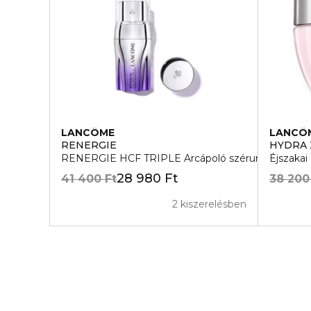
LANCÔME
LANCÔ
RENERGIE
HYDRA 
RENERGIE HCF TRIPLE Arcápoló szérum
Éjszakai
28 980 Ft
41 400 Ft
38 200
2 kiszerelésben