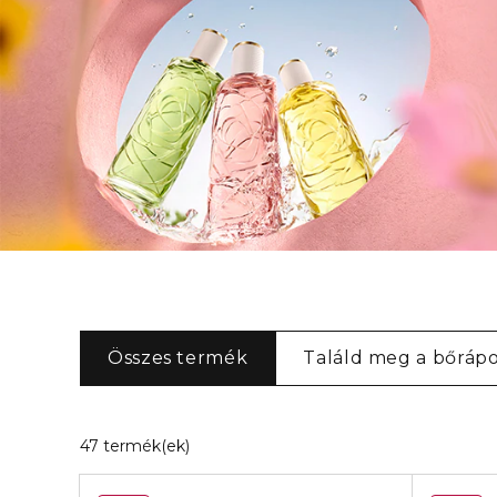
Összes termék
Találd meg a bőrápo
20 találat felel meg a szűrőinek
47 termék(ek)