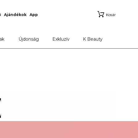
ő
Ajándékok
App
Kosár
ak
Újdonság
Exkluzív
K Beauty