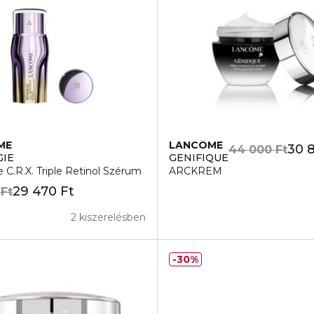
ME
LANCÔME
30 
44 000 Ft
GIE
GENIFIQUE
 C.R.X. Triple Retinol Szérum
ARCKREM
29 470 Ft
 Ft
2 kiszerelésben
30%