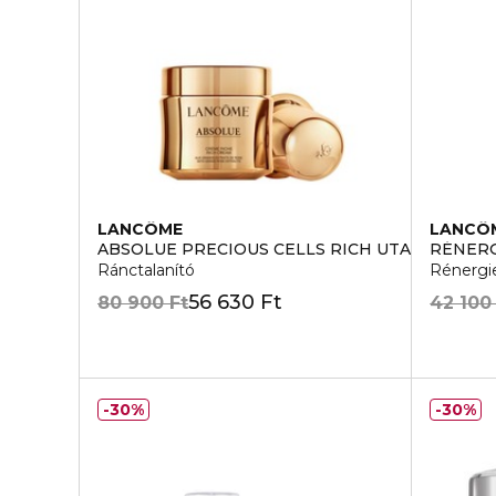
LANCÔME
LANCÔ
ABSOLUE PRECIOUS CELLS RICH UTANTOLTO
RÉNER
Ránctalanító
Rénergie
56 630 Ft
80 900 Ft
42 100
30%
30%