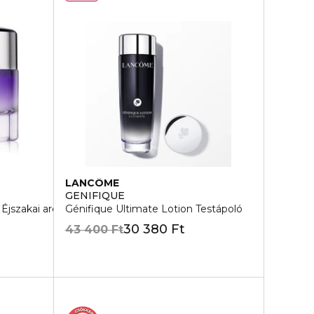
LANCÔME
GENIFIQUE
jszakai arckrém
Génifique Ultimate Lotion Testápoló
30 380 Ft
43 400 Ft