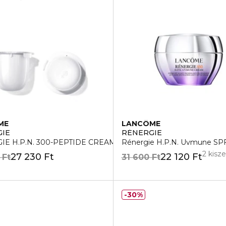
ME
LANCÔME
GIE
RÉNERGIE
IE H.P.N. 300-PEPTIDE CREAM ARCÁPOLÓ UTÁNTÖLTŐ
Rénergie H.P.N. Uvmune SPF
2 kisz
27 230 Ft
22 120 Ft
 Ft
31 600 Ft
30%