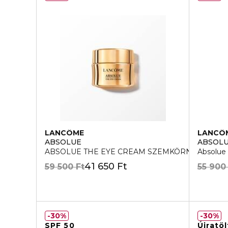
LANCÔME
LANCÔ
ABSOLUE
ABSOL
ABSOLUE THE EYE CREAM SZEMKÖRNYÉKÁPO
Absolue
41 650 Ft
59 500 Ft
55 900
30%
30%
SPF 50
Újratö