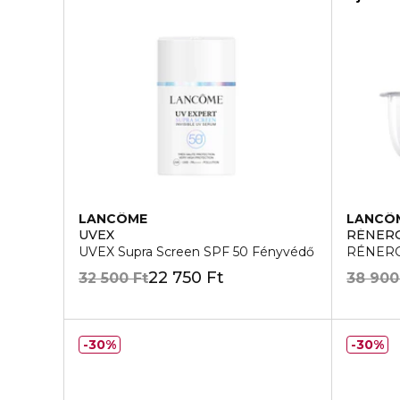
LANCÔME
LANCÔ
UVEX
RÉNER
UVEX Supra Screen SPF 50 Fényvédő
RÉNERG
22 750 Ft
32 500 Ft
38 900
30%
30%