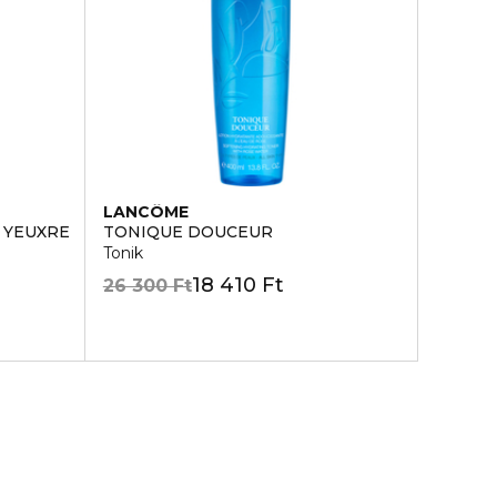
LANCÔME
 YEUXRE
TONIQUE DOUCEUR
Tonik
18 410 Ft
26 300 Ft