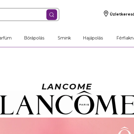
Üzletkeres
arfüm
Bőrápolás
Smink
Hajápolás
Férfiakn
LANCOME