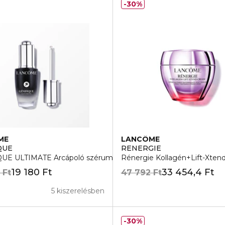
30%
ME
LANCÔME
QUE
RENERGIE
UE ULTIMATE Arcápoló szérum
Rénergie Kollagén+Lift-Xten
19 180 Ft
33 454,4 Ft
 Ft
47 792 Ft
5 kiszerelésben
30%