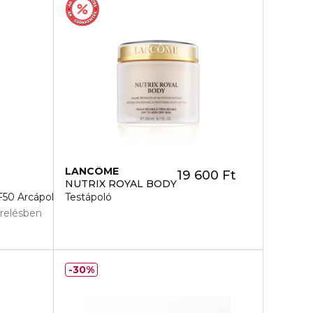
LANCÔME
19 600 Ft
NUTRIX ROYAL BODY
50 Arcápoló krém
Testápoló
erelésben
30%