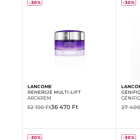
30%
30%
LANCÔME
LANCÔ
RENERGIE MULTI-LIFT
GÉNIFI
ARCKREM
GÉNIFIQ
36 470 Ft
52 100 Ft
27 400
30%
30%