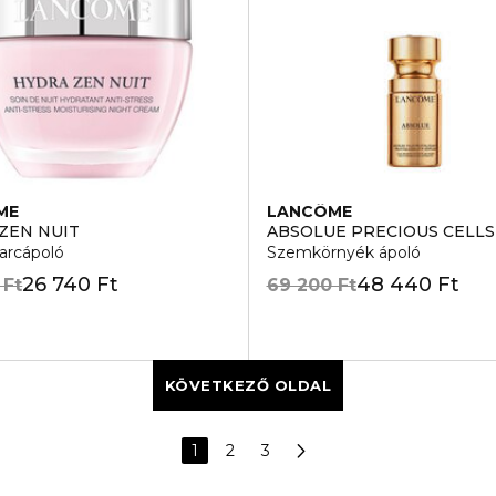
ME
LANCÔME
ZEN NUIT
ABSOLUE PRECIOUS CELLS
 arcápoló
Szemkörnyék ápoló
26 740 Ft
48 440 Ft
 Ft
69 200 Ft
KÖVETKEZŐ OLDAL
1
2
3