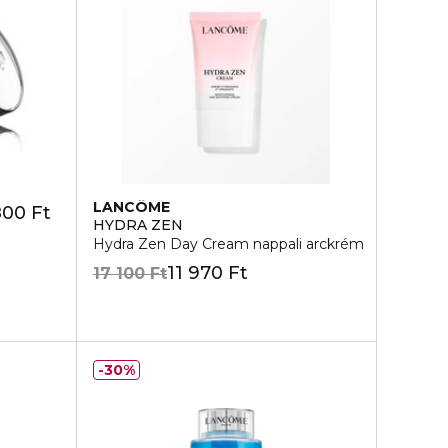
LANCÔME
800 Ft
HYDRA ZEN
Hydra Zen Day Cream nappali arckrém
11 970 Ft
17 100 Ft
30%