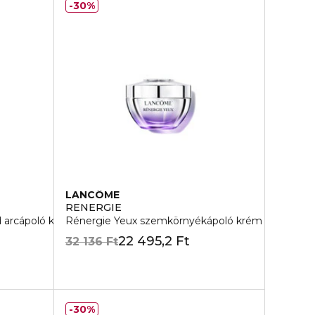
30%
LANCÔME
RENERGIE
d arcápoló krém
Rénergie Yeux szemkörnyékápoló krém
22 495,2 Ft
32 136 Ft
30%