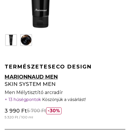
TERMÉSZETES
ECO DESIGN
MARIONNAUD MEN
SKIN SYSTEM MEN
Men Mélytisztító arcradír
13 hűségpontok
Köszönjük a vásárlást!
3 990 Ft
5 700 Ft
30%
5 320 Ft / 100 ml