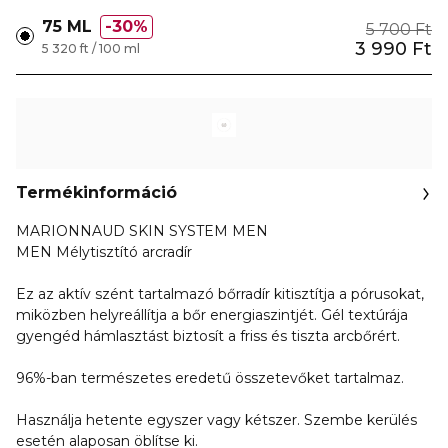
75 ML
30%
5 700 Ft
3 990 Ft
5 320 ft / 100 ml
Termékinformáció
MARIONNAUD SKIN SYSTEM MEN
MEN Mélytisztító arcradír
Ez az aktív szént tartalmazó bőrradír kitisztítja a pórusokat,
miközben helyreállítja a bőr energiaszintjét. Gél textúrája
gyengéd hámlasztást biztosít a friss és tiszta arcbőrért.
96%-ban természetes eredetű összetevőket tartalmaz.
Használja hetente egyszer vagy kétszer. Szembe kerülés
esetén alaposan öblítse ki.