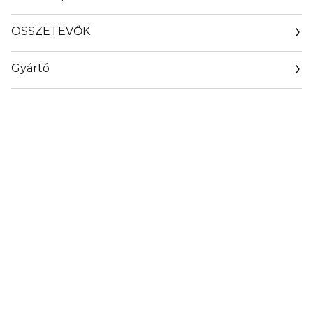
ÖSSZETEVŐK
Gyártó
Email
marionnaud.com