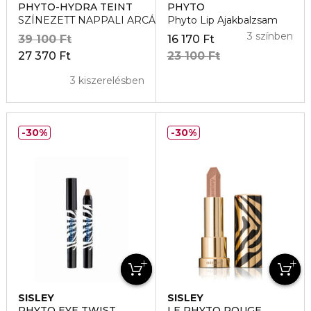
PHYTO-HYDRA TEINT
PHYTO
SZÍNEZETT NAPPALI ARCÁPOLÓ
Phyto Lip Ajakbalzsam
3 színben
39 100 Ft
16 170 Ft
27 370 Ft
23 100 Ft
3 kiszerelésben
30%
30%
SISLEY
SISLEY
PHYTO EYE TWIST
LE PHYTO ROUGE