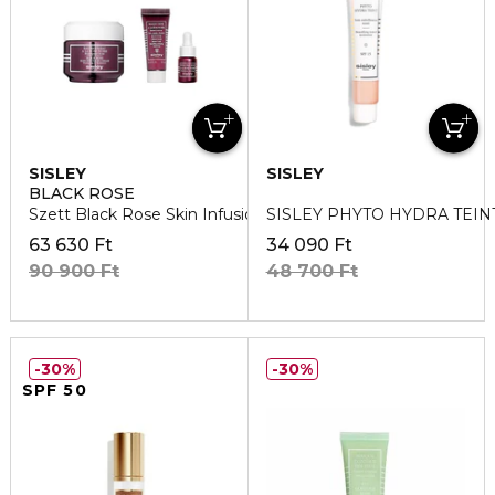
SISLEY
SISLEY
BLACK ROSE
Szett Black Rose Skin Infusion Cream Discovery Program
SISLEY PHYTO HYDRA TEIN
63 630 Ft
34 090 Ft
90 900 Ft
48 700 Ft
30%
30%
SPF 50