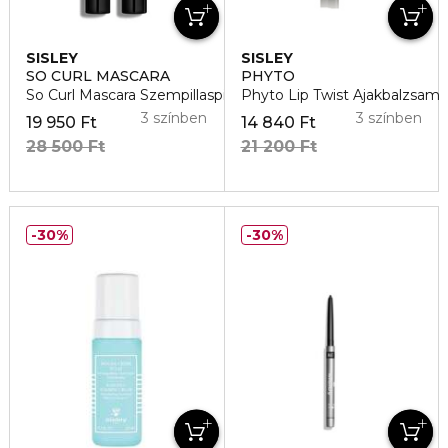
SISLEY
SISLEY
SO CURL MASCARA
PHYTO
So Curl Mascara Szempillaspirál
Phyto Lip Twist Ajakbalzsam
3 színben
3 színben
19 950 Ft
14 840 Ft
28 500 Ft
21 200 Ft
30%
30%