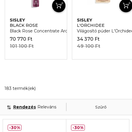
SISLEY
SISLEY
BLACK ROSE
L'ORCHIDEE
Black Rose Concentrate Arcszérum
Világosító púder L'Orchide
70 770 Ft
34 370 Ft
101 100 Ft
49 100 Ft
20 Megjelenített termékek
183 termék(ek)
Rendezés
Releváns
Szűrő
30%
30%