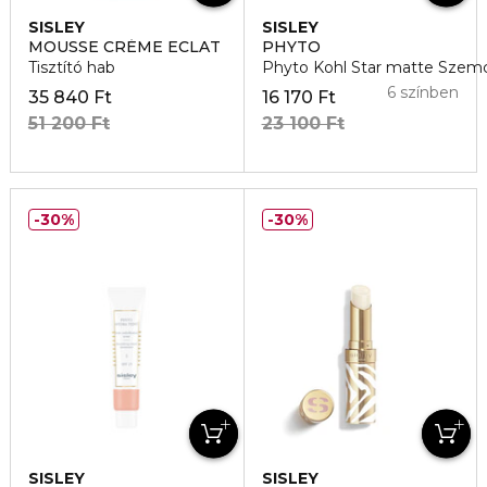
SISLEY
SISLEY
MOUSSE CRÉME ECLAT
PHYTO
Tisztító hab
Phyto Kohl Star matte Szem
6 színben
35 840 Ft
16 170 Ft
51 200 Ft
23 100 Ft
30%
30%
SISLEY
SISLEY