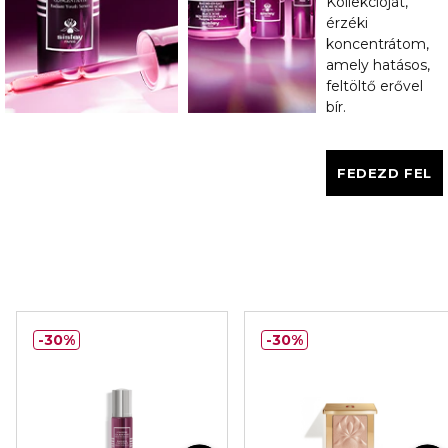
Kollekcióját,
érzéki
koncentrátom,
amely hatásos,
feltöltő erővel
bír.
FEDEZD FEL
30%
30%