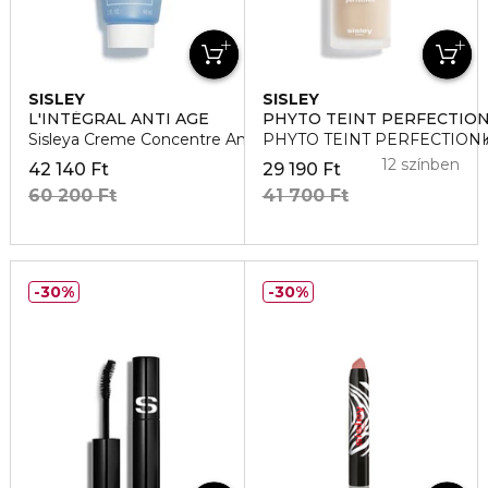
SISLEY
SISLEY
L'INTÉGRAL ANTI AGE
PHYTO TEINT PERFECTIO
Sisleya Creme Concentre Anti-Age Mains SPF 30 Kezapolo
PHYTO TEINT PERFECTION 
12 színben
42 140 Ft
29 190 Ft
60 200 Ft
41 700 Ft
30%
30%