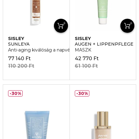
SISLEY
SISLEY
SUNLEYA
AUGEN + LIPPENPFLEGE
Anti-aging kiválóság a napvédelem terén Sunleya SPF 50+
MASZK
77 140 Ft
42 770 Ft
110 200 Ft
61 100 Ft
30%
30%