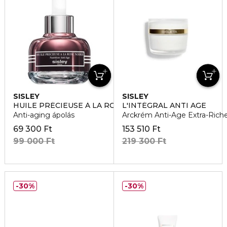
SISLEY
SISLEY
HUILE PRÉCIEUSE À LA ROSE NOIRE
L'INTÉGRAL ANTI AGE
Anti-aging ápolás
Arckrém Anti-Age Extra-Rich
69 300 Ft
153 510 Ft
99 000 Ft
219 300 Ft
30%
30%