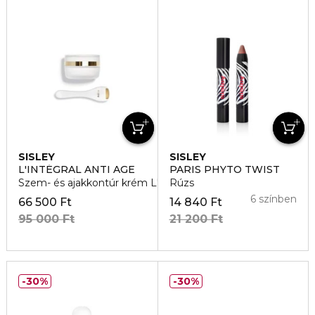
SISLEY
SISLEY
L'INTÉGRAL ANTI AGE
PARIS PHYTO TWIST
Szem- és ajakkontúr krém L'Intégral Anti Age
Rúzs
6 színben
66 500 Ft
14 840 Ft
95 000 Ft
21 200 Ft
30%
30%