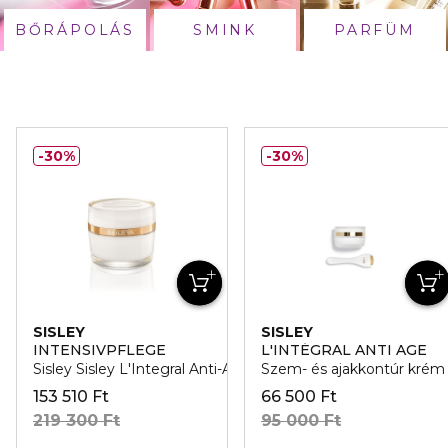
BŐRÁPOLÁS
SMINK
PARFÜM
30%
30%
SISLEY
SISLEY
INTENSIVPFLEGE
L'INTÉGRAL ANTI AGE
Sisley Sisley L'Integral Anti-Age Ranctalanito Arckrem
Szem- és ajakkontúr krém 
153 510 Ft
66 500 Ft
219 300 Ft
95 000 Ft