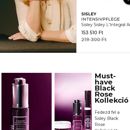
SISLEY
INTENSIVPFLEGE
Sisley Sisley L'Integral
153 510 Ft
219 300 Ft
Must-
have
Black
Rose
Kollekció
Fedezd fel a
Sisley Black
Rose