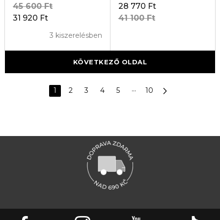
45 600 Ft
28 770 Ft
31 920 Ft
41 100 Ft
3 kiszerelésben
KÖVETKEZŐ OLDAL
1
2
3
4
5
···
10