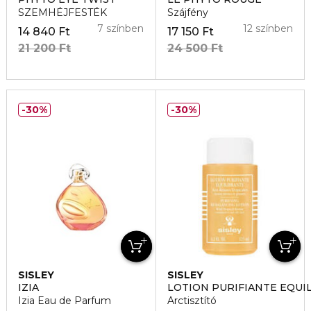
SZEMHÉJFESTÉK
Szájfény
7 színben
12 színben
14 840 Ft
17 150 Ft
21 200 Ft
24 500 Ft
30%
30%
SISLEY
SISLEY
IZIA
LOTION PURIFIANTE EQUI
Izia Eau de Parfum
Arctisztító