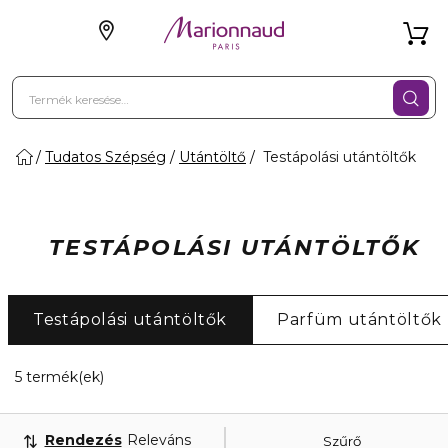
Tudatos Szépség
Utántöltő
Testápolási utántöltők
TESTÁPOLÁSI UTÁNTÖLTŐK
Testápolási utántöltők
Parfüm utántöltők
5 Megjelenített termékek
5 termék(ek)
Rendezés
Releváns
Szűrő