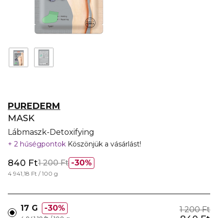
PUREDERM
MASK
Lábmaszk-Detoxifying
2 hűségpontok
Köszönjük a vásárlást!
840 Ft
1 200 Ft
30%
4 941,18 Ft / 100 g
17 G
30%
1 200 Ft