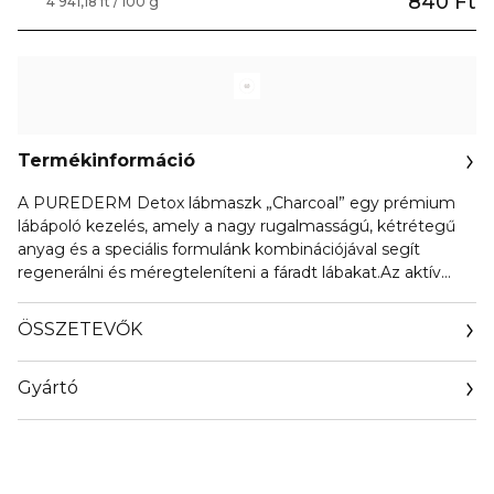
840 Ft
4 941,18 ft / 100 g
Termékinformáció
A PUREDERM Detox lábmaszk „Charcoal” egy prémium
lábápoló kezelés, amely a nagy rugalmasságú, kétrétegű
anyag és a speciális formulánk kombinációjával segít
regenerálni és méregteleníteni a fáradt lábakat.Az aktív
szén és a levendula hatékonyan segítik a szennyeződések
és méreganyagok eltávolítását, miközben felfrissítik a
ÖSSZETEVŐK
fáradt, elnehezült lábakat, így azok egészségesebbé és
kellemes illatúvá válnak.
Gyártó
Email
info@orientrade.com