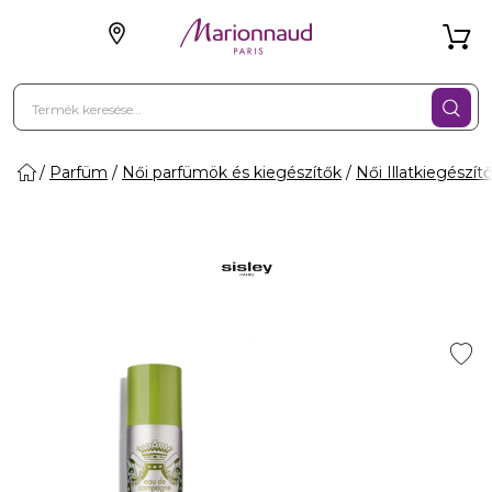
Parfüm
Női parfümök és kiegészítők
Női Illatkiegészít