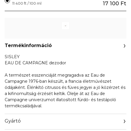
17 100 Ft
11 400 ft / 100 ml
Termékinformáció
SISLEY
EAU DE CAMPAGNE dezodor
A természet esszenciáját megragadva az Eau de
Campagne 1976-ban készült, a francia életművészet
ódájaként. Élénkítő citrusos és füves jegyei a jó közérzet és
a kifinomultság érzését keltik. Ölelje át az Eau de
Campagne univerzumot illatosított fürdő- és testápoló
termékcsaládjával.
Gyártó