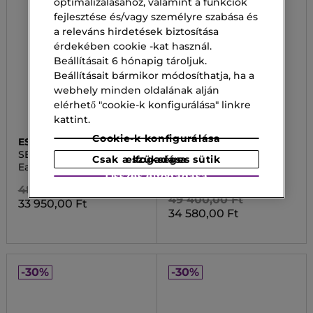
optimalizálásához, valamint a funkciók
fejlesztése és/vagy személyre szabása és
a releváns hirdetések biztosítása
érdekében cookie -kat használ.
Beállításait 6 hónapig tároljuk.
Beállításait bármikor módosíthatja, ha a
webhely minden oldalának alján
elérhető "cookie-k konfigurálása" linkre
kattint.
Cookie-k konfigurálása
ESTEE LAUDER
ELIE SAAB
SENSUOUS
LE PARFUM
Csak a szükséges sütik elfogadása
Eau de Parfum
Le Parfum Eau de
Összes elfogadása
Parfum
48 500,00 Ft
49 400,00 Ft
33 950,00 Ft
34 580,00 Ft
-30%
-30%