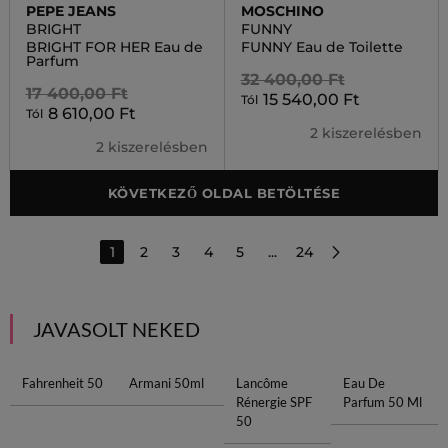
PEPE JEANS
MOSCHINO
BRIGHT
FUNNY
BRIGHT FOR HER Eau de
FUNNY Eau de Toilette
Parfum
32 400,00 Ft
17 400,00 Ft
15 540,00 Ft
Tól
8 610,00 Ft
Tól
2 kiszerelésben
2 kiszerelésben
KÖVETKEZŐ OLDAL BETÖLTÉSE
1
2
3
4
5
...
24
JAVASOLT NEKED
Fahrenheit 50
Armani 50ml
Lancôme
Eau De
Rénergie SPF
Parfum 50 Ml
50