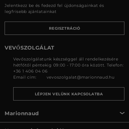
Jelentkezz be és fedezd fel újdonságainkat és
legfrisebb ajánlatainkat
REGISZTRÁCIÓ
VEVŐSZOLGÁLAT
Vevőszolgálatunk készséggel áll rendelkezésére
hétfőtől péntekig 09:00 - 17:00 óra között. Telefon:
+36 1 406 04 06
Email cím:
vevoszolgalat@marionnaud.hu
LÉPJEN VELÜNK KAPCSOLATBA
Marionnaud