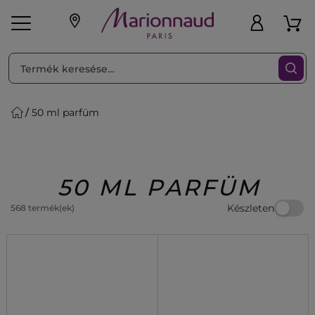
RENDEZéS
Szűrő
50 ml parfüm
ink
Parfüm
K
iaknak
Újdonság
Exkluzív
Promotions
Beauty
50 ML PARFÜM
Készleten
568 termék(ek)