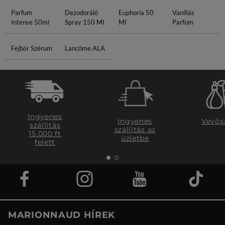
Parfum
Dezodoráló
Euphoria 50
Vaníliás
Intense 50ml
Spray 150 Ml
Ml
Parfüm
Fejbőr Szérum
Lancôme ALA
Ingyenes
Ingyenes
Vevős
szállítás
szállítás az
15.000 ft
üzletbe
felett
MARIONNAUD HÍREK