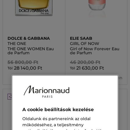
DOLCE & GABBANA
ELIE SAAB
THE ONE
GIRL OF NOW
THE ONE WOMEN Eau
Girl of Now Forever Eau
de Parfum
de Parfum
56 800,00 Ft
46 200,00 Ft
28 140,00 Ft
21 630,00 Ft
Tól
Tól
2 kiszerelésben
2 kiszerelésben
-30%
-30%
A cookie beállítások kezelése
Oldalunk és partnereink az oldal
működéséhez, a teljesítmény