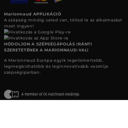
Marionnaud APPLIKÁCIÓ
A szépség mindig veled van, töltsd le az alkalmazást
most ingyen!
HÓDOLJON A SZÉPSÉGÁPOLÁS IRÁNTI
SZERETETÉNEK A MARIONNAUD-VAL!
A Marionnaud Európa egyik legelismertebb,
legmegbízhatóbb és leginnovatívabb vezetője
szépségiparban.