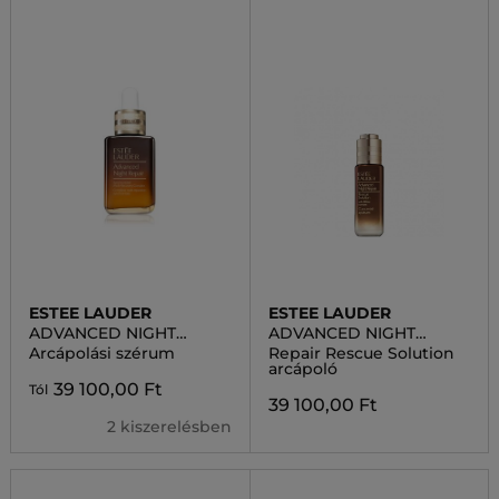
ESTEE LAUDER
ESTEE LAUDER
ADVANCED NIGHT
ADVANCED NIGHT
REPAIR SYNCHRONIZED
REPAIR
Arcápolási szérum
Repair Rescue Solution
MULTI-RECOVERY
arcápoló
SERUM
39 100,00 Ft
Tól
39 100,00 Ft
2 kiszerelésben