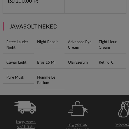
139 200,00 Ft
JAVASOLT NEKED
Estée Lauder
Night Repair
Advanced Eye
Eight Hour
Night
Cream
Cream
Caviar Light
Eros 15 Ml
Olaj Szérum
Retinol C
Pure Musk
Homme Le
Parfum
Ingyenes
Ingyenes
Vevős
szállítás