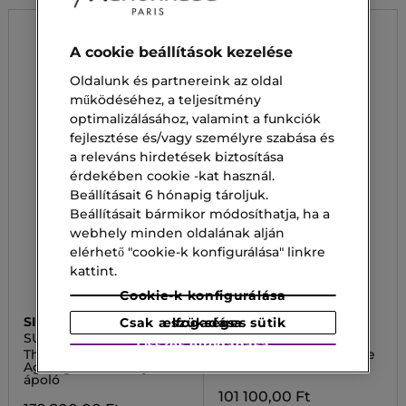
A cookie beállítások kezelése
Oldalunk és partnereink az oldal
működéséhez, a teljesítmény
optimalizálásához, valamint a funkciók
fejlesztése és/vagy személyre szabása és
a releváns hirdetések biztosítása
érdekében cookie -kat használ.
Beállításait 6 hónapig tároljuk.
Beállításait bármikor módosíthatja, ha a
webhely minden oldalának alján
elérhető "cookie-k konfigurálása" linkre
kattint.
Cookie-k konfigurálása
SISLEY
SISLEY
Csak a szükséges sütik elfogadása
SUPREMYA AT NIGHT
BLACK ROSE
Összes elfogadása
The Supreme Anti-
Black Rose Concentrate
Ageing Szemkörnyék
Arcszérum
ápoló
101 100,00 Ft