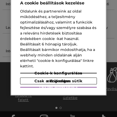
A cookie beállítások kezelése
Intim Parfüm
Anti Supreme
Azzaro
Shiseido Anti
Wanted Eau
Oldalunk és partnereink az oldal
De Parfum
működéséhez, a teljesítmény
optimalizálásához, valamint a funkciók
Lauder Anti
Lancôme
Parfüm Von
Gucci Guilty
fejlesztése és/vagy személyre szabása és
Rénergie SPF
Férfi
a releváns hirdetések biztosítása
50
érdekében cookie -kat használ.
Beállításait 6 hónapig tároljuk.
Beállításait bármikor módosíthatja, ha a
Intenzív 125
Royal Oud
webhely minden oldalának alján
elérhető "cookie-k konfigurálása" linkre
kattint.
Cookie-k konfigurálása
Csak a szükséges sütik elfogadása
Ingyenes
Összes elfogadása
Ingyenes
Vevős
szállítás
szállítás az
15.000 ft
üzletbe
felett