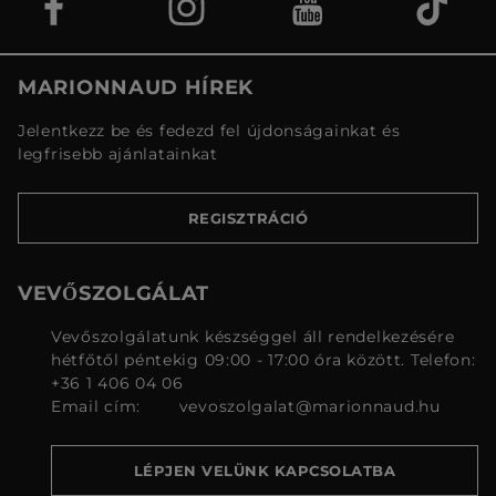
MARIONNAUD HÍREK
Jelentkezz be és fedezd fel újdonságainkat és
legfrisebb ajánlatainkat
REGISZTRÁCIÓ
VEVŐSZOLGÁLAT
Vevőszolgálatunk készséggel áll rendelkezésére
hétfőtől péntekig 09:00 - 17:00 óra között. Telefon:
+36 1 406 04 06
Email cím:
vevoszolgalat@marionnaud.hu
LÉPJEN VELÜNK KAPCSOLATBA