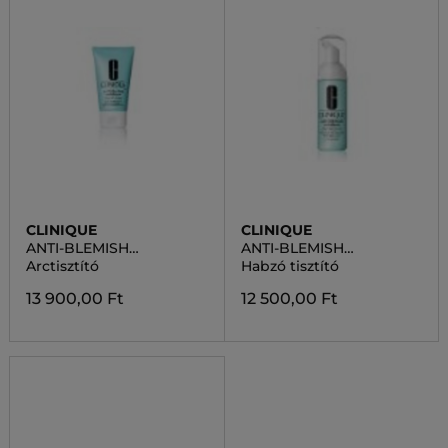
CLINIQUE
CLINIQUE
ANTI-BLEMISH
ANTI-BLEMISH
SOLUTIONS™
SOLUTION CLEANSING
Arctisztító
Habzó tisztító
CLEANSING GEL
FOAM
13 900,00 Ft
12 500,00 Ft