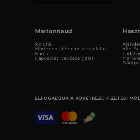
Marionnaud
Haszn
Rólunk
Ajándé
Marionnaud felelősségvállalás
Allo B
Karrier
Tudato
Kapcsolat, vevőszolgálat
Marion
Bőrápo
ELFOGADJUK A KÖVETKEZŐ FIZETÉSI MÓ