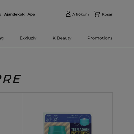
ő
Ajándékok
App
A fiókom
Kosár
́g
Exkluzív
K Beauty
Promotions
RRE