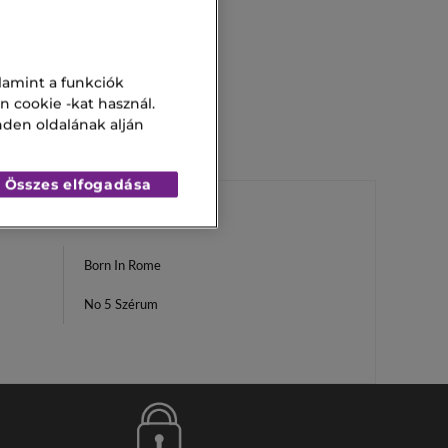
lamint a funkciók
n cookie -kat használ.
nden oldalának alján
Összes elfogadása
Born In Rome
No 5 Szérum