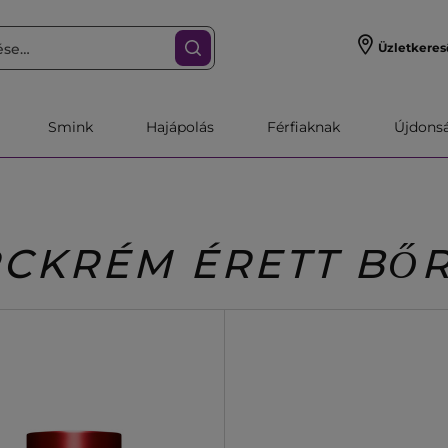
Üzletkeres
Smink
Hajápolás
Férfiaknak
Újdonsa
CKRÉM ÉRETT BŐ