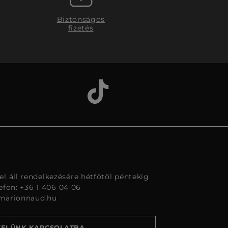
Biztonságos
fizetés
l áll rendelkezésére hétfőtől péntekig
lefon: +36 1 406 04 06
marionnaud.hu
VELÜNK KAPCSOLATBA