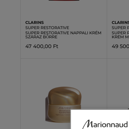
CLARINS
CLARIN
SUPER RESTORATIVE
SUPER 
SUPER RESTORATIVE NAPPALI KRÉM
SUPER 
SZÁRAZ BŐRRE
KRÉM M
47 400,00 Ft
49 500