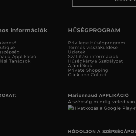
os információk
HŰSÉGPROGRAM
kkereső
Privilege Hűségprogram
outique
Termék visszaküldése
sszépség
Üzletek
naud Applikáció
Szállítási információk
lási Tanácsok
Hűségkártya Szabályzat
Ajándékok
Private Shopping
Click and Collect
DOKAT:
Marionnaud APPLIKÁCIÓ
A szépség mindig veled van,
HÓDOLJON A SZÉPSÉGÁPOL