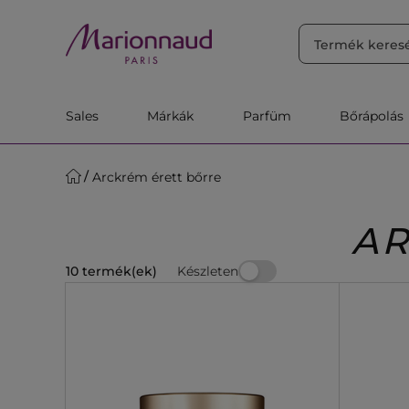
RENDEZÉS
Szűrő
Releváns
Sales
Márkák
Parfüm
Bőrápolás
Arckrém érett bőrre
AR
Készleten
10 termék(ek)