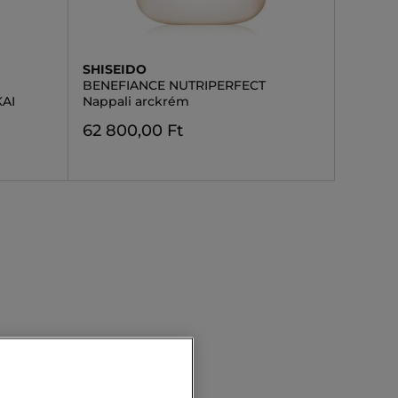
SHISEIDO
BENEFIANCE NUTRIPERFECT
AI
Nappali arckrém
62 800,00 Ft