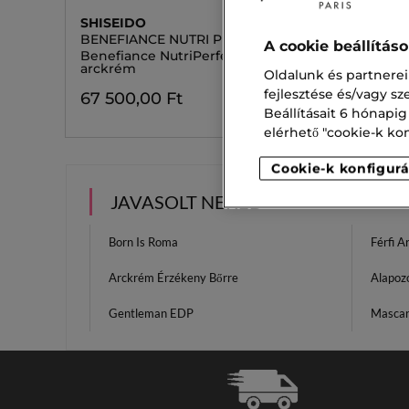
SHISEIDO
CLARIN
BENEFIANCE NUTRI PERFECT
NUTRI-
A cookie beállítás
Benefiance NutriPerfect Éjszakai
Éjszaka
arckrém
Oldalunk és partnerei
57 700
fejlesztése és/vagy s
67 500,00 Ft
Beállításait 6 hónapig
elérhető "cookie-k konf
Cookie-k konfigurá
JAVASOLT NEKED
Born Is Roma
Férfi 
Arckrém Érzékeny Bőrre
Alapoz
Gentleman EDP
Mascara