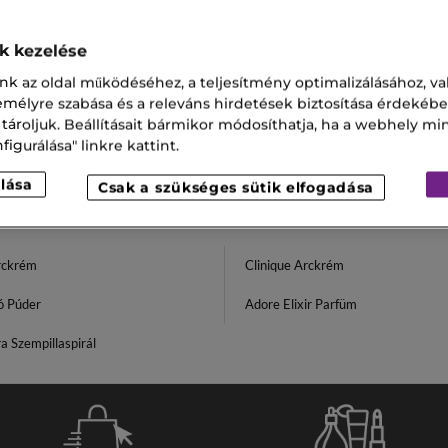
S
LUMIÉRE NIGHT CREAM
ok kezelése
i arckrém
nk az oldal működéséhez, a teljesítmény optimalizálásához, va
,00 Ft
zemélyre szabása és a releváns hirdetések biztosítása érdekébe
 tároljuk. Beállításait bármikor módosíthatja, ha a webhely mi
igurálása" linkre kattint.
lása
Csak a szükséges sütik elfogadása
Arckrém
Clinique Arckrém
ó Púder
Adore Elixir Parfüm
 Szempillaspirál