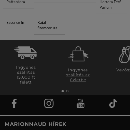
Pattanásra
Herrera Férfi
Parfüm
Essence In
Kajal
Szemceruza
Ingyenes
Ingyenes
Vevős
szállítás
szállítás az
15.000 ft
üzletbe
felett
MARIONNAUD HÍREK