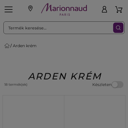
RENDEZéS
Szűrő
Arden krém
ink
Parfüm
K
iaknak
Újdonság
Exkluzív
Promotions
Beauty
ARDEN KRÉM
Készleten
18 termék(ek)