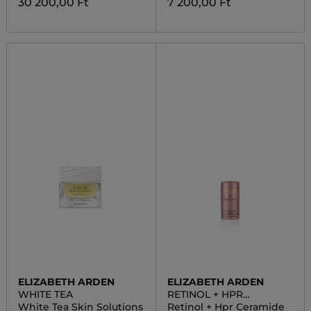
30 200,00 Ft
7 200,00 Ft
ELIZABETH ARDEN
ELIZABETH ARDEN
WHITE TEA
RETINOL + HPR
CERAMIDE
White Tea Skin Solutions
Retinol + Hpr Ceramide