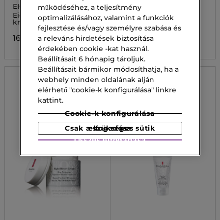
EIGHT HOUR
EIGHT HOUR
működéséhez, a teljesítmény
Eight Hour - Bőrápoló
Eight Hour Bőrápoló
optimalizálásához, valamint a funkciók
krém
krém
fejlesztése és/vagy személyre szabása és
16 600,00 Ft
16 600,00 Ft
a releváns hirdetések biztosítása
érdekében cookie -kat használ.
Beállításait 6 hónapig tároljuk.
Beállításait bármikor módosíthatja, ha a
webhely minden oldalának alján
elérhető "cookie-k konfigurálása" linkre
kattint.
Cookie-k konfigurálása
Csak a szükséges sütik elfogadása
Összes elfogadása