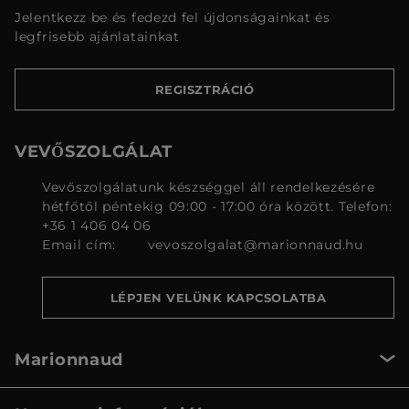
Jelentkezz be és fedezd fel újdonságainkat és
legfrisebb ajánlatainkat
REGISZTRÁCIÓ
VEVŐSZOLGÁLAT
Vevőszolgálatunk készséggel áll rendelkezésére
hétfőtől péntekig 09:00 - 17:00 óra között. Telefon:
+36 1 406 04 06
Email cím:
vevoszolgalat@marionnaud.hu
LÉPJEN VELÜNK KAPCSOLATBA
Marionnaud