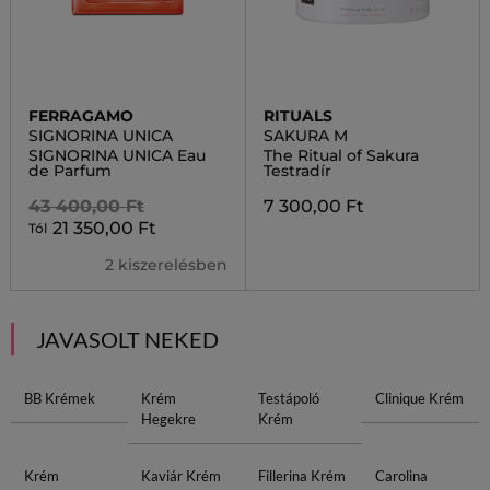
FERRAGAMO
RITUALS
SIGNORINA UNICA
SAKURA M
SIGNORINA UNICA Eau
The Ritual of Sakura
de Parfum
Testradír
43 400,00 Ft
7 300,00 Ft
21 350,00 Ft
Tól
2 kiszerelésben
JAVASOLT NEKED
BB Krémek
Krém
Testápoló
Clinique Krém
Hegekre
Krém
Krém
Kaviár Krém
Fillerina Krém
Carolina