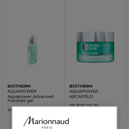
BIOTHERM
BIOTHERM
AQUAPOWER
AQUAPOWER
Aquapower Advanced
ARCAPOLO
hidratáló gél
29 300,00 Ft
24 600,00 Ft
Tól
2 kiszerelésben