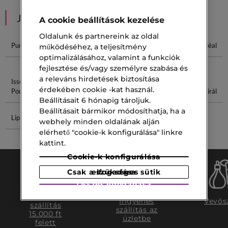
JAVASOLT NEKED
A cookie beállítások kezelése
Oldalunk és partnereink az oldal
Pure Golden
Szemöldök
Biotherm
L'Homme Idéal
működéséhez, a teljesítmény
Gél
Homme
optimalizálásához, valamint a funkciók
fejlesztése és/vagy személyre szabása és
a releváns hirdetések biztosítása
Issey Miyake
Versace
Hermès 50
Tartós
érdekében cookie -kat használ.
Pour Homme
Homme
Szempillaspirál
Beállításait 6 hónapig tároljuk.
Beállításait bármikor módosíthatja, ha a
Lip Stain
Habzó
webhely minden oldalának alján
Arclemosó
elérhető "cookie-k konfigurálása" linkre
kattint.
Cookie-k konfigurálása
Csak a szükséges sütik elfogadása
Összes elfogadása
Ingyenes
Ingyenes
Vevős
szállítás
szállítás az
15.000 ft
üzletbe
felett