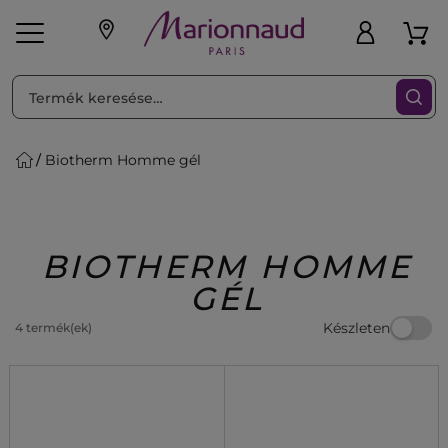
RENDEZéS
Szűrő
Biotherm Homme gél
ink
Parfüm
K
iaknak
Újdonság
Exkluzív
Promotions
Beauty
BIOTHERM HOMME
GÉL
Készleten
4 termék(ek)