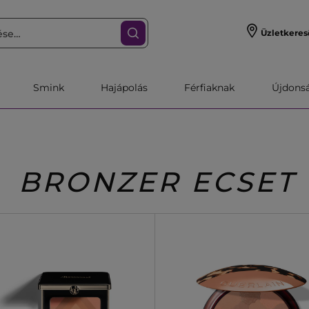
Üzletkeres
Smink
Hajápolás
Férfiaknak
Újdonsa
BRONZER ECSET