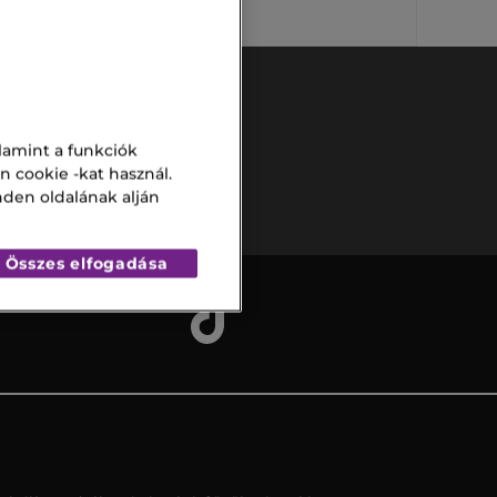
lamint a funkciók
Biztonságos
n cookie -kat használ.
fizetés
nden oldalának alján
Összes elfogadása