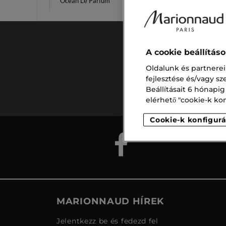
Ocean Le Parfum
Merced
A cookie beállítás
Ingyenes
Oldalunk és partnerei
szállítás
fejlesztése és/vagy s
15.000 ft
Beállításait 6 hónapig
felett
elérhető "cookie-k konf
Cookie-k konfigurá
MARIONNAUD HÍREK
Jelentkezz be és fedezd fel