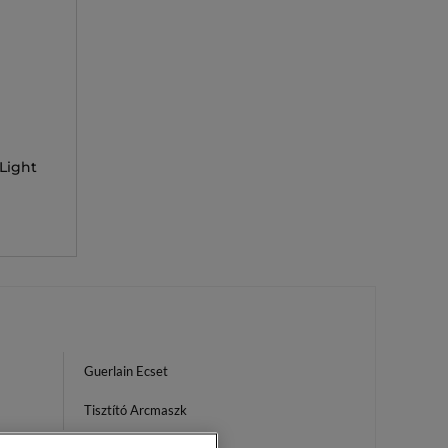
Light
Guerlain Ecset
Tisztító Arcmaszk