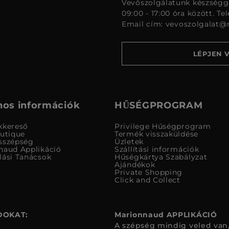
Vevőszolgálatunk készségge
09:00 - 17:00 óra között. Te
Email cím:
vevoszolgalat@
LÉPJEN 
os információk
HŰSÉGPROGRAM
kkereső
Privilege Hűségprogram
outique
Termék visszaküldése
sszépség
Üzletek
naud Applikáció
Szállítási információk
lási Tanácsok
Hűségkártya Szabályzat
Ajándékok
Private Shopping
Click and Collect
DOKAT:
Marionnaud APPLIKÁCIÓ
A szépség mindig veled van,