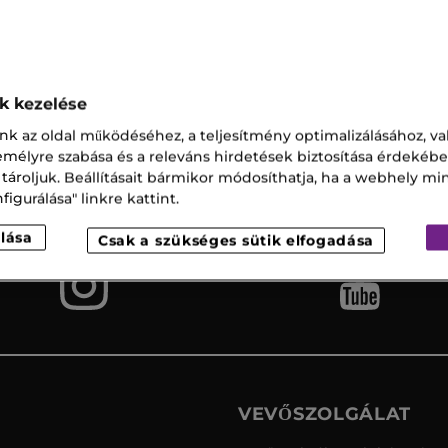
es-Benz Woman Eau De Parfum
ok kezelése
nk az oldal működéséhez, a teljesítmény optimalizálásához, va
Ingyenes
Vevőszolgálat
zemélyre szabása és a releváns hirdetések biztosítása érdekébe
szállítás az
 tároljuk. Beállításait bármikor módosíthatja, ha a webhely mi
üzletbe
igurálása" linkre kattint.
lása
Csak a szükséges sütik elfogadása
VEVŐSZOLGÁLAT