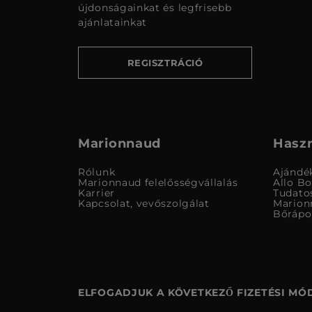
újdonságainkat és legfrisebb
ajánlatainkat
REGISZTRÁCIÓ
Marionnaud
Haszn
Rólunk
Ajándé
Marionnaud felelősségvállalás
Allo B
Karrier
Tudato
Kapcsolat, vevőszolgálat
Marion
Bőrápo
ELFOGADJUK A KÖVETKEZŐ FIZETÉSI MÓ