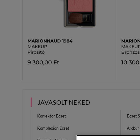
MARIONNAUD 1984
MARION
MAKEUP
MAKEU
Pirosító
Bronzos
9 300,00 Ft
10 300
JAVASOLT NEKED
Korrektor Ecset
Ecset S
Komplexion Ecset
Arcbőr