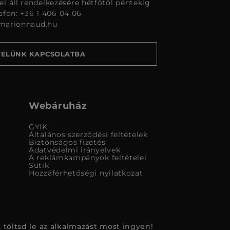
l áll rendelkezésére hétfőtől péntekig
lefon: +36 1 406 04 06
marionnaud.hu
VELÜNK KAPCSOLATBA
Webáruház
GYIK
Általános szerződési feltételek
Biztonságos fizetés
Adatvédelmi irányelvek
A reklámkampányok feltételei
Sütik
Hozzáférhetőségi nyilatkozat
 töltsd le az alkalmazást most ingyen!