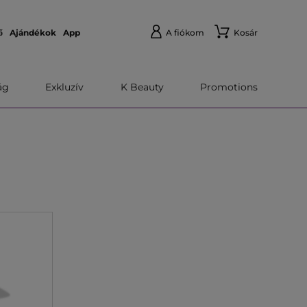
ő
Ajándékok
App
A fiókom
Kosár
́g
Exkluzív
K Beauty
Promotions