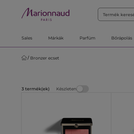
RENDEZÉS
Szűrő
Releváns
Sales
Márkák
Parfüm
Bőrápolás
Bronzer ecset
Készleten
3 termék(ek)