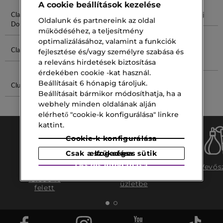
A cookie beállítások kezelése
Clarins
Clarins
Clarins Super
Clarins Olaj
Oldalunk és partnereink az oldal
Double Serum
Szempillaspirál
Restorative
működéséhez, a teljesítmény
optimalizálásához, valamint a funkciók
Clarins Fix
Clarins Hydra
Férfi Szett
Vitamin
fejlesztése és/vagy személyre szabása és
Cseppek
a releváns hirdetések biztosítása
érdekében cookie -kat használ.
Beállításait 6 hónapig tároljuk.
Club Parfum
Gucci Eau De
Beállításait bármikor módosíthatja, ha a
Parfum
webhely minden oldalának alján
elérhető "cookie-k konfigurálása" linkre
kattint.
Cookie-k konfigurálása
Csak a szükséges sütik elfogadása
Ingyenes
Összes elfogadása
Ingyenes
Vevős
szállítás
szállítás az
15.000 ft
üzletbe
felett