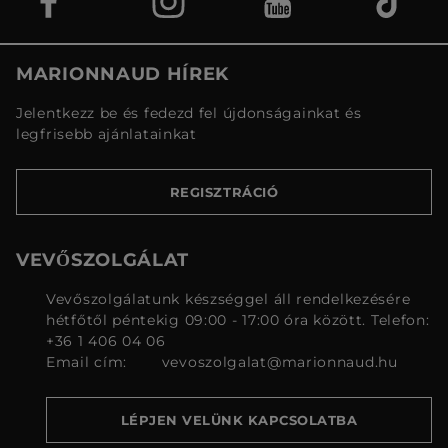
MARIONNAUD HÍREK
Jelentkezz be és fedezd fel újdonságainkat és
legfrisebb ajánlatainkat
REGISZTRÁCIÓ
VEVŐSZOLGÁLAT
Vevőszolgálatunk készséggel áll rendelkezésére
hétfőtől péntekig 09:00 - 17:00 óra között. Telefon:
+36 1 406 04 06
Email cím:
vevoszolgalat@marionnaud.hu
LÉPJEN VELÜNK KAPCSOLATBA