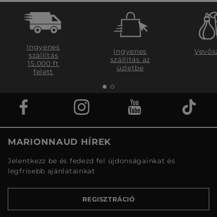
Ingyenes
Ingyenes
Vevős
szállítás
szállítás az
15.000 ft
üzletbe
felett
MARIONNAUD HÍREK
Jelentkezz be és fedezd fel újdonságainkat és
legfrisebb ajánlatainkat
REGISZTRÁCIÓ