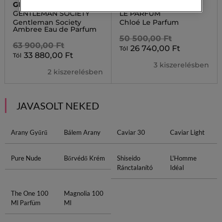
GIVENCHY
CHLOE
GENTLEMAN SOCIETY
LE PARFUM
Gentleman Society
Chloé Le Parfum
Ambree Eau de Parfum
50 500,00 Ft
63 900,00 Ft
26 740,00 Ft
Tól
33 880,00 Ft
Tól
3 kiszerelésben
2 kiszerelésben
JAVASOLT NEKED
Arany Gyűrű
Bálem Arany
Caviar 30
Caviar Light
Pure Nude
Bőrvédő Krém
Shiseido
L'Homme
Ránctalanító
Idéal
The One 100
Magnolia 100
Ml Parfüm
Ml