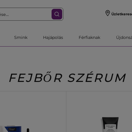
Üzletkeres
Smink
Hajápolás
Férfiaknak
Újdonsa
FEJBŐR SZÉRUM