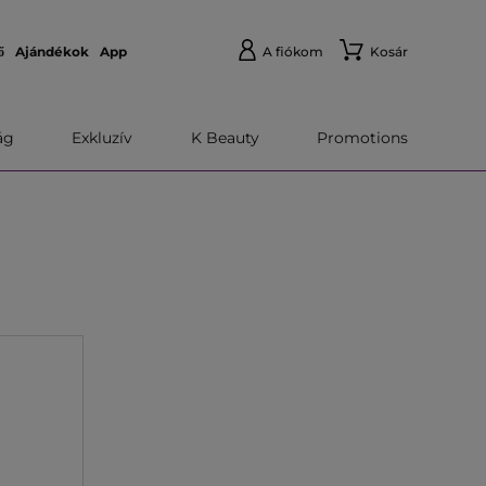
ő
Ajándékok
App
A fiókom
Kosár
́g
Exkluzív
K Beauty
Promotions