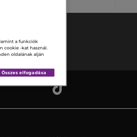
lamint a funkciók
Biztonságos
n cookie -kat használ.
fizetés
nden oldalának alján
Összes elfogadása