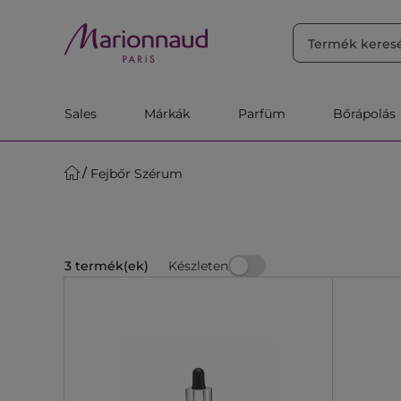
RENDEZÉS
Szűrő
Releváns
Sales
Márkák
Parfüm
Bőrápolás
Fejbőr Szérum
Készleten
3 termék(ek)