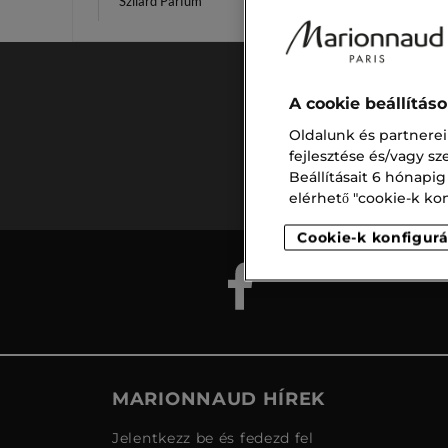
Szilárd Parfüm
Ultime
A cookie beállítás
Ingyenes
Oldalunk és partnerei
szállítás
fejlesztése és/vagy s
15.000 ft
Beállításait 6 hónapig
felett
elérhető "cookie-k konf
Cookie-k konfigurá
MARIONNAUD HÍREK
Jelentkezz be és fedezd fel