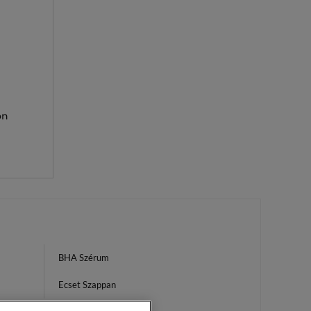
on
BHA Szérum
Ecset Szappan