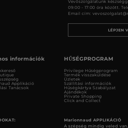
Vevőszolgálatunk készségge
09:00 - 17:00 óra között. Te
Email cím:
vevoszolgalat@
LÉPJEN 
os információk
HŰSÉGPROGRAM
kkereső
Privilege Hűségprogram
outique
Termék visszaküldése
sszépség
Üzletek
naud Applikáció
Szállítási információk
lási Tanácsok
Hűségkártya Szabályzat
Ajándékok
Private Shopping
Click and Collect
DOKAT:
Marionnaud APPLIKÁCIÓ
A szépség mindig veled van,