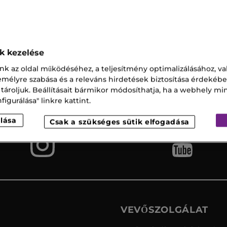
 50
ok kezelése
nk az oldal működéséhez, a teljesítmény optimalizálásához, va
Ingyenes
Vevőszolgálat
zemélyre szabása és a releváns hirdetések biztosítása érdekébe
szállítás az
 tároljuk. Beállításait bármikor módosíthatja, ha a webhely mi
üzletbe
igurálása" linkre kattint.
lása
Csak a szükséges sütik elfogadása
VEVŐSZOLGÁLAT