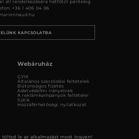
l áll rendelkezésére hétfőtől péntekig
lefon: +36 1 406 04 06
marionnaud.hu
VELÜNK KAPCSOLATBA
Webáruház
GYIK
Általános szerződési feltételek
Biztonságos fizetés
Adatvédelmi irányelvek
A reklámkampányok feltételei
Sütik
Hozzáférhetőségi nyilatkozat
 töltsd le az alkalmazást most ingyen!