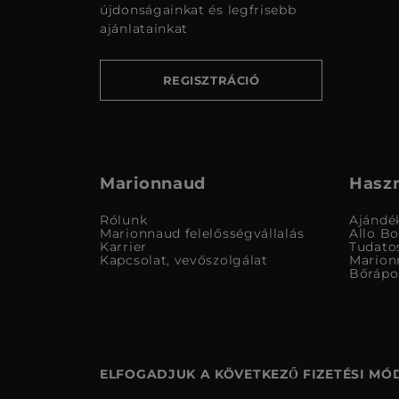
újdonságainkat és legfrisebb
ajánlatainkat
REGISZTRÁCIÓ
Marionnaud
Haszn
Rólunk
Ajándé
Marionnaud felelősségvállalás
Allo B
Karrier
Tudato
Kapcsolat, vevőszolgálat
Marion
Bőrápo
ELFOGADJUK A KÖVETKEZŐ FIZETÉSI MÓ