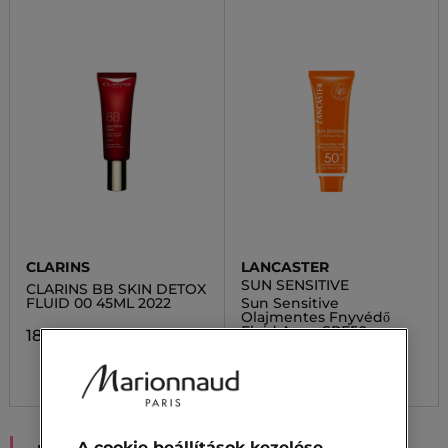
CLARINS
LANCASTER
SUN SENSITIVE
CLARINS BB SKIN DETOX
FLUID 00 45ML 2022
Sun Sensitive
Olajmentes Fnyvédő
Fluid Arcra SPF50
18 600,00 Ft
18 100,00 Ft
A cookie beállítások kezelése