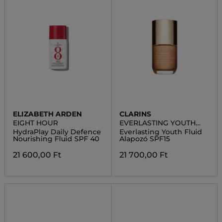
ELIZABETH ARDEN
CLARINS
EIGHT HOUR
EVERLASTING YOUTH
FLUID
HydraPlay Daily Defence
Everlasting Youth Fluid
Nourishing Fluid SPF 40
Alapozó SPF15
21 600,00 Ft
21 700,00 Ft