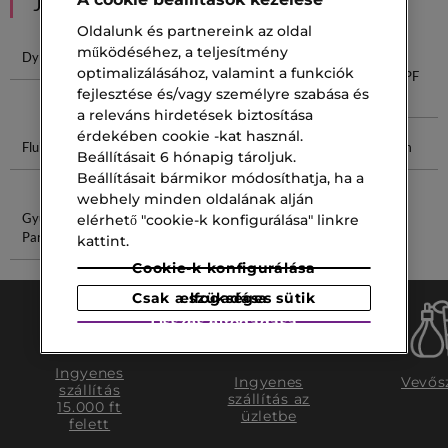
JAVASOLT NEKED
Oldalunk és partnereink az oldal
működéséhez, a teljesítmény
Dylan Blue
SPF Spray
Shiseido SPF
Lancôme
optimalizálásához, valamint a funkciók
Rénergie SPF
fejlesztése és/vagy személyre szabása és
50
a releváns hirdetések biztosítása
érdekében cookie -kat használ.
Fluid Arcra
Mitesszer
Revox Just
Rózsa Krém
Beállításait 6 hónapig tároljuk.
Eltávolító
Vitamin C
Beállításait bármikor módosíthatja, ha a
webhely minden oldalának alján
Gyümölcsös
Parfüm Spray
elérhető "cookie-k konfigurálása" linkre
Parfüm
kattint.
Cookie-k konfigurálása
Csak a szükséges sütik elfogadása
Összes elfogadása
Ingyenes
Ingyenes
Vevős
szállítás
szállítás az
15.000 ft
üzletbe
felett