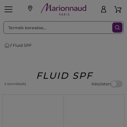
RENDEZéS
Szűrő
Fluid SPF
ink
Parfüm
K
iaknak
Újdonság
Exkluzív
Promotions
Beauty
FLUID SPF
Készleten
4 termék(ek)