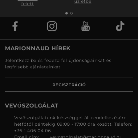
üzletbe
felett
MARIONNAUD HÍREK
Jelentkezz be és fedezd fel újdonságainkat és
legfrisebb ajánlatainkat
REGISZTRÁCIÓ
VEVŐSZOLGÁLAT
Vevőszolgálatunk készséggel áll rendelkezésére
hétfőtől péntekig 09:00 - 17:00 óra között. Telefon:
+36 1 406 04 06
Email cím:
vevoszolgalat@marionnaud.hu