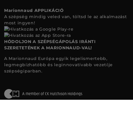
Marionnaud APPLIKÁCIÓ
A szépség mindig veled van, töltsd le az alkalmazást
most ingyen!
HÓDOLJON A SZÉPSÉGÁPOLÁS IRÁNTI
SZERETETÉNEK A MARIONNAUD-VAL!
A Marionnaud Európa egyik legelismertebb,
legmegbízhatóbb és leginnovatívabb vezetője
szépségiparban.