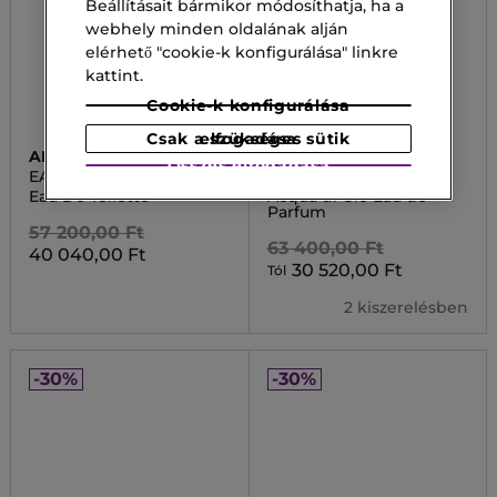
Beállításait bármikor módosíthatja, ha a
webhely minden oldalának alján
elérhető "cookie-k konfigurálása" linkre
kattint.
Cookie-k konfigurálása
Csak a szükséges sütik elfogadása
ARMANI
ARMANI
Összes elfogadása
EAU DE CEDRE
ACQUA DI GIÓ
Eau De Toilette
Acqua di Giò Eau de
Parfum
57 200,00 Ft
63 400,00 Ft
40 040,00 Ft
30 520,00 Ft
Tól
2 kiszerelésben
-30%
-30%