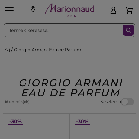
RENDEZéS
Szűrő
Giorgio Armani Eau de Parfum
ink
Parfüm
K
iaknak
Újdonság
Exkluzív
Promotions
Beauty
GIORGIO ARMANI
EAU DE PARFUM
Készleten
16 termék(ek)
-30%
-30%