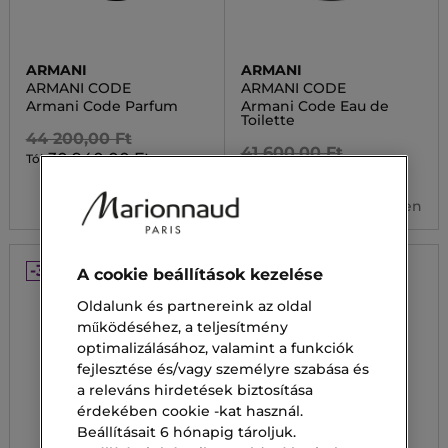
ARMANI
ARMANI
ARMANI CODE
ARMANI CODE
Armani Code Parfum
Armani Code Eau de
Toilette
44 200,00 Ft
41 600,00 Ft
30 940,00 Ft
Tól
26 530,00 Ft
Tól
5 kiszerelésben
4 kiszerelésben
-30%
-30%
A cookie beállítások kezelése
Oldalunk és partnereink az oldal
működéséhez, a teljesítmény
optimalizálásához, valamint a funkciók
fejlesztése és/vagy személyre szabása és
a releváns hirdetések biztosítása
érdekében cookie -kat használ.
Beállításait 6 hónapig tároljuk.