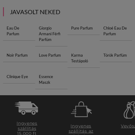
JAVASOLT NEKED
Eau De
Giorgio
Pure Parfum
Chloé Eau De
Parfum
Armani Férfi
Parfum
Parfüm
Noir Parfum
Love Parfum
Karma
Török Parfüm
Testápoló
Clinique Eye
Essence
Maszk
Ingyenes
Ingyenes
Vevős
szállítás
szállítás az
15.000 ft