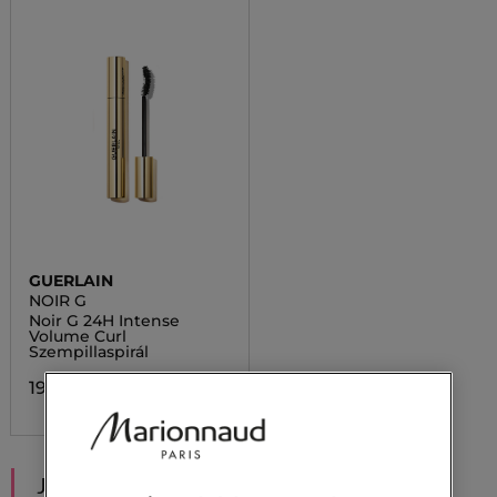
GUERLAIN
NOIR G
Noir G 24H Intense
Volume Curl
Szempillaspirál
19 100,00 Ft
JAVASOLT NEKED