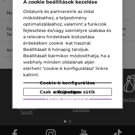
A cookie beállítások kezelése
Oldalunk és partnereink az oldal
Maria Treben
Le Male Le
Versace Man
Matt Rúzs
működéséhez, a teljesítmény
optimalizálásához, valamint a funkciók
Guerlain
Guerlain Rose
Púder Szivacs
Versace Eros
fejlesztése és/vagy személyre szabása és
Terracotta
Férfi Parfüm
a releváns hirdetések biztosítása
érdekében cookie -kat használ.
Beállításait 6 hónapig tároljuk.
Anti Supreme
Versace
Beállításait bármikor módosíthatja, ha a
Citrus
webhely minden oldalának alján
elérhető "cookie-k konfigurálása" linkre
kattint.
Cookie-k konfigurálása
Csak a szükséges sütik elfogadása
Ingyenes
Összes elfogadása
Ingyenes
Vevős
szállítás
szállítás az
15.000 ft
üzletbe
felett