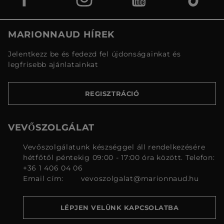
MARIONNAUD HÍREK
Jelentkezz be és fedezd fel újdonságainkat és
legfrisebb ajánlatainkat
REGISZTRÁCIÓ
VEVŐSZOLGÁLAT
Vevőszolgálatunk készséggel áll rendelkezésére
hétfőtől péntekig 09:00 - 17:00 óra között. Telefon:
+36 1 406 04 06
Email cím:
vevoszolgalat@marionnaud.hu
LÉPJEN VELÜNK KAPCSOLATBA