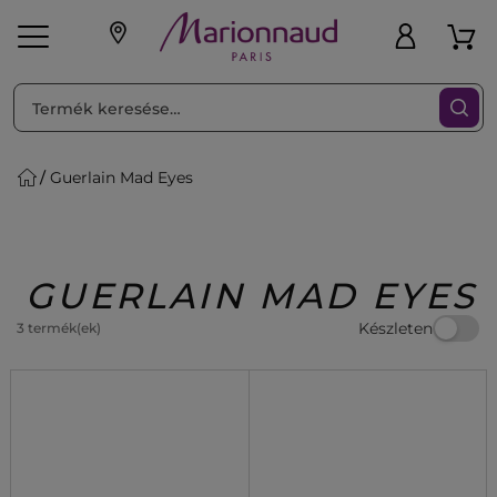
RENDEZéS
Szűrő
Guerlain Mad Eyes
ink
Parfüm
K
iaknak
Újdonság
Exkluzív
Promotions
Beauty
GUERLAIN MAD EYES
Készleten
3 termék(ek)