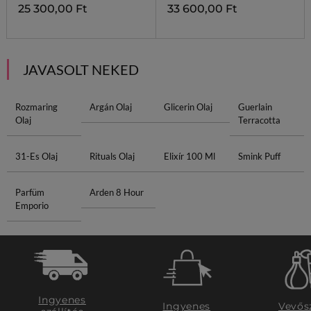
25 300,00 Ft
33 600,00 Ft
JAVASOLT NEKED
Rozmaring
Argán Olaj
Glicerin Olaj
Guerlain
Olaj
Terracotta
31-Es Olaj
Rituals Olaj
Elixír 100 Ml
Smink Puff
Parfüm
Arden 8 Hour
Emporio
Ingyenes
Ingyenes
Vevős