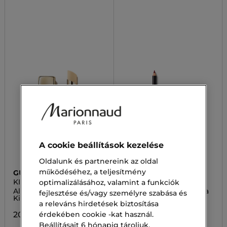
A cookie beállítások kezelése
Oldalunk és partnereink az oldal
működéséhez, a teljesítmény
GUERLAIN
GUERLAIN
KISSKISS
CONTOUR G
optimalizálásához, valamint a funkciók
Alap az ajakápoláshoz
CONTOUR G Ajakceruza
fejlesztése és/vagy személyre szabása és
KissKiss Bee Lift
a releváns hirdetések biztosítása
13 700,00 Ft
érdekében cookie -kat használ.
20 000,00 Ft
Beállításait 6 hónapig tároljuk.