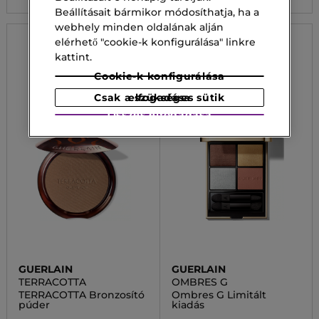
Beállításait bármikor módosíthatja, ha a
webhely minden oldalának alján
elérhető "cookie-k konfigurálása" linkre
kattint.
Cookie-k konfigurálása
Csak a szükséges sütik elfogadása
Összes elfogadása
GUERLAIN
GUERLAIN
TERRACOTTA
OMBRES G
TERRACOTTA Bronzosító
Ombres G Limitált
púder
kiadás