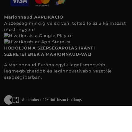
Marionnaud APPLIKÁCIÓ
A szépség mindig veled van, töltsd le az alkalmazást
most ingyen!
HÓDOLJON A SZÉPSÉGÁPOLÁS IRÁNTI
SZERETETÉNEK A MARIONNAUD-VAL!
A Marionnaud Európa egyik legelismertebb,
legmegbízhatóbb és leginnovatívabb vezetője
szépségiparban.