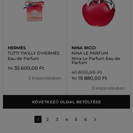
HERMÈS
NINA RICCI
TUTTI TWILLY D'HERMÈS
NINA LE PARFUM
Eau de Parfum
Nina Le Parfum Eau de
Parfum
35 600,00 Ft
Tól
41 800,00 Ft
2 kiszerelésben
19 880,00 Ft
Tól
3 kiszerelésben
KÖVETKEZŐ OLDAL BETÖLTÉSE
1
2
3
4
5
6