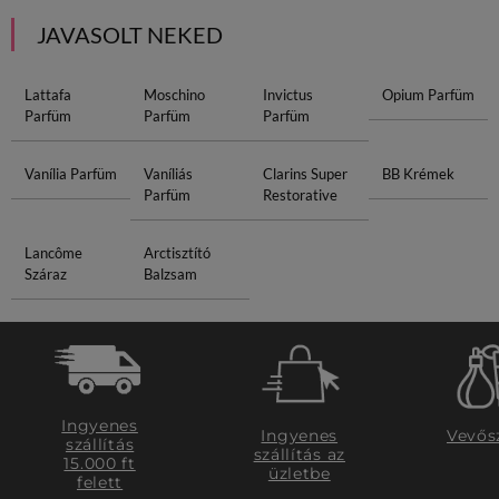
JAVASOLT NEKED
Lattafa
Moschino
Invictus
Opium Parfüm
Parfüm
Parfüm
Parfüm
Vanília Parfüm
Vaníliás
Clarins Super
BB Krémek
Parfüm
Restorative
Lancôme
Arctisztító
Száraz
Balzsam
Ingyenes
Ingyenes
Vevős
szállítás
szállítás az
15.000 ft
üzletbe
felett