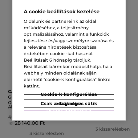
A cookie beállítások kezelése
Oldalunk és partnereink az oldal
működéséhez, a teljesítmény
optimalizálásához, valamint a funkciók
fejlesztése és/vagy személyre szabása és
a releváns hirdetések biztosítása
érdekében cookie -kat használ.
Beállításait 6 hónapig tároljuk.
Beállításait bármikor módosíthatja, ha a
webhely minden oldalának alján
elérhető "cookie-k konfigurálása" linkre
kattint.
CAROLINA HERRERA
JEAN PAUL GAULTIER
Cookie-k konfigurálása
GOOD GIRL
SCANDAL
Good Girl Jasmine
Scandal Elixir Parfum
Csak a szükséges sütik elfogadása
Absolute Eau de Parfum
Összes elfogadása
41 800,00 Ft
40 200,00 Ft
29 260,00 Ft
Tól
28 140,00 Ft
Tól
3 kiszerelésben
3 kiszerelésben