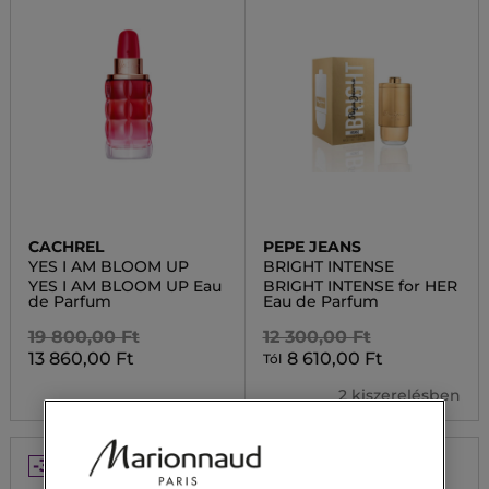
CACHREL
PEPE JEANS
YES I AM BLOOM UP
BRIGHT INTENSE
YES I AM BLOOM UP Eau
BRIGHT INTENSE for HER
de Parfum
Eau de Parfum
19 800,00 Ft
12 300,00 Ft
13 860,00 Ft
8 610,00 Ft
Tól
2 kiszerelésben
-30%
-30%