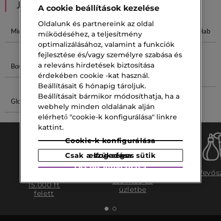
JAVASOLT NEKED
A cookie beállítások kezelése
Oldalunk és partnereink az oldal
Michael Kors
Born Is Roma
Száraz Haj
Testápoló Hab
működéséhez, a teljesítmény
Ápolása
optimalizálásához, valamint a funkciók
fejlesztése és/vagy személyre szabása és
a releváns hirdetések biztosítása
Born In Rome
Barnító Hab
Biotherm
Rozmaring
érdekében cookie -kat használ.
Homme Gél
Krém
Beállításait 6 hónapig tároljuk.
Beállításait bármikor módosíthatja, ha a
Glow Primer
Love Parfum
webhely minden oldalának alján
elérhető "cookie-k konfigurálása" linkre
kattint.
Cookie-k konfigurálása
Csak a szükséges sütik elfogadása
Összes elfogadása
Ingyenes
Ingyenes
Vevős
szállítás
szállítás az
15.000 ft
üzletbe
felett