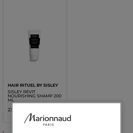
HAIR RITUEL BY SISLEY
SISLEY REVIT
NOURISHING SHAMP 200
ML
23 500,00 Ft