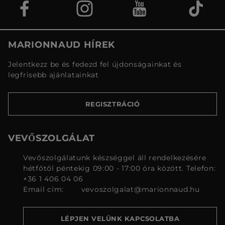
MARIONNAUD HÍREK
Jelentkezz be és fedezd fel újdonságainkat és
legfrisebb ajánlatainkat
REGISZTRÁCIÓ
VEVŐSZOLGÁLAT
Vevőszolgálatunk készséggel áll rendelkezésére
hétfőtől péntekig 09:00 - 17:00 óra között. Telefon:
+36 1 406 04 06
Email cím:
vevoszolgalat@marionnaud.hu
LÉPJEN VELÜNK KAPCSOLATBA