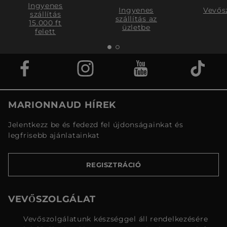
Ingyenes
Ingyenes
Vevős
szállítás
szállítás az
15.000 ft
üzletbe
felett
MARIONNAUD HÍREK
Jelentkezz be és fedezd fel újdonságainkat és
legfrisebb ajánlatainkat
REGISZTRÁCIÓ
VEVŐSZOLGÁLAT
Vevőszolgálatunk készséggel áll rendelkezésére