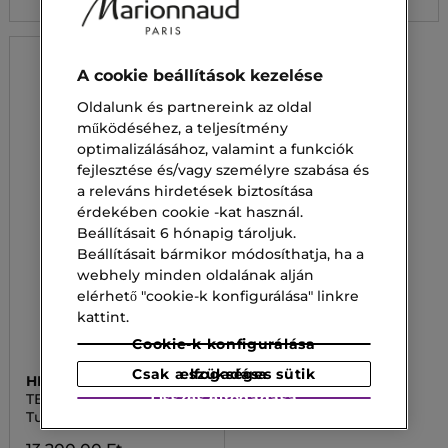
A cookie beállítások kezelése
Oldalunk és partnereink az oldal
működéséhez, a teljesítmény
optimalizálásához, valamint a funkciók
fejlesztése és/vagy személyre szabása és
a releváns hirdetések biztosítása
érdekében cookie -kat használ.
Beállításait 6 hónapig tároljuk.
Beállításait bármikor módosíthatja, ha a
webhely minden oldalának alján
elérhető "cookie-k konfigurálása" linkre
kattint.
Cookie-k konfigurálása
Csak a szükséges sütik elfogadása
HERMÈS
Összes elfogadása
TERRE D'HERMÈS
Tusfürdő-gél és sampon