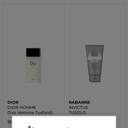
DIOR
RABANNE
DIOR HOMME
INVICTUS
Dior Homme Tusfürdő
TUSOLO
16 400,00 Ft
9 400,00 Ft