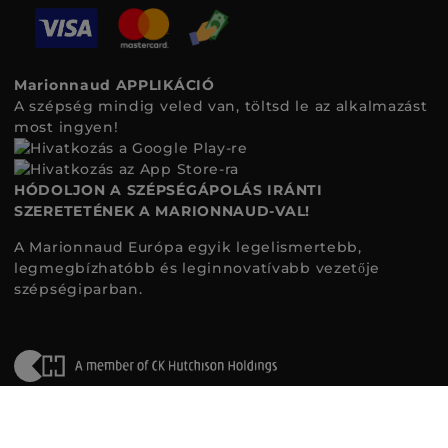
Marionnaud APPLIKÁCIÓ
A szépség mindig veled van, töltsd le az alkalmazást
most ingyen!
HÓDOLJON A SZÉPSÉGÁPOLÁS IRÁNTI
SZERETETÉNEK A MARIONNAUD-VAL!
A Marionnaud Európa egyik legelismertebb,
legmegbízhatóbb és leginnovatívabb vezetője
szépségiparban.