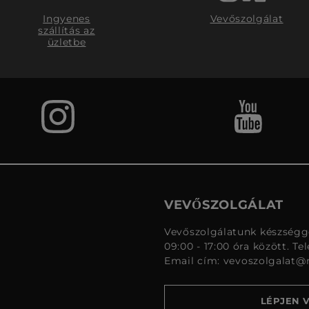
Ingyenes
Vevőszolgálat
szállítás az
üzletbe
VEVŐSZOLGÁLAT
Vevőszolgálatunk készségge
09:00 - 17:00 óra között. Te
Email cím:
vevoszolgalat@
LÉPJEN 