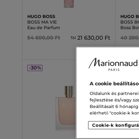
HUGO BOSS
HUGO 
BOSS MA VIE
BOSS B
Eau de Parfum
Boss Bot
21 630,00 Ft
54 600,00 Ft
40 200
Tól
2 kiszerelésben
-30%
-30%
A cookie beállítás
Oldalunk és partnerei
fejlesztése és/vagy s
Beállításait 6 hónapig
elérhető "cookie-k konf
Cookie-k konfigurá