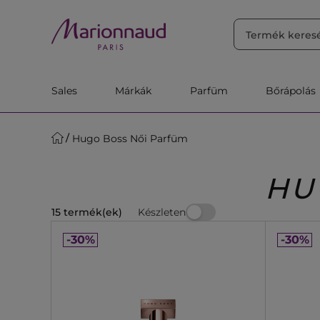
RENDEZÉS
Szűrő
Releváns
Sales
Márkák
Parfüm
Bőrápolás
Hugo Boss Női Parfüm
HU
Készleten
15 termék(ek)
-30%
-30%