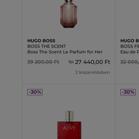
HUGO BOSS
HUGO 
BOSS THE SCENT
BOSS F
Boss The Scent Le Parfum for Her
Eau de 
27 440,00 Ft
39 200,00 Ft
32 000
Tól
2 kiszerelésben
-30%
-30%