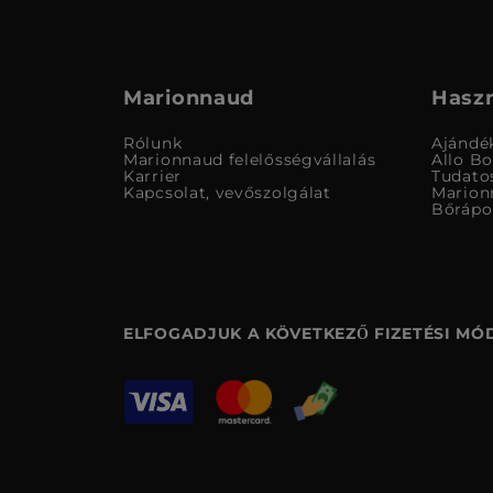
Marionnaud
Haszn
Rólunk
Ajándé
Marionnaud felelősségvállalás
Allo B
Karrier
Tudato
Kapcsolat, vevőszolgálat
Marion
Bőrápo
ELFOGADJUK A KÖVETKEZŐ FIZETÉSI MÓ