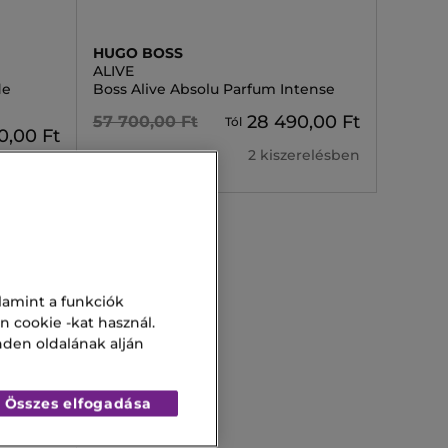
HUGO BOSS
ALIVE
de
Boss Alive Absolu Parfum Intense
28 490,00 Ft
57 700,00 Ft
Tól
0,00 Ft
2 kiszerelésben
erelésben
lamint a funkciók
n cookie -kat használ.
nden oldalának alján
Összes elfogadása