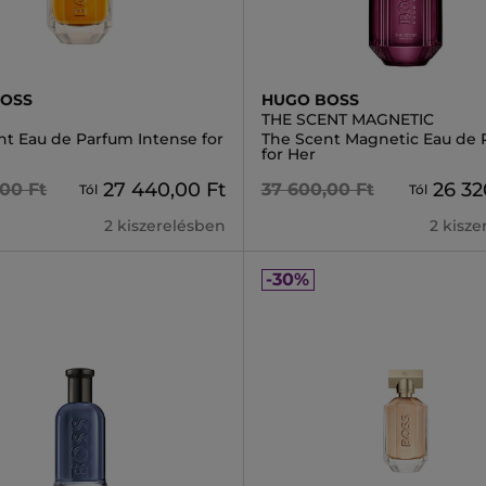
BOSS
HUGO BOSS
THE SCENT MAGNETIC
nt Eau de Parfum Intense for
The Scent Magnetic Eau de 
for Her
27 440,00 Ft
26 32
,00 Ft
37 600,00 Ft
Tól
Tól
2 kiszerelésben
2 kisz
-30%