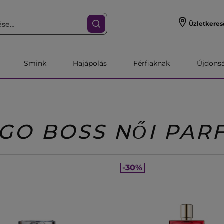
Üzletkeres
Smink
Hajápolás
Férfiaknak
Újdonsa
GO BOSS NŐI PAR
-30%