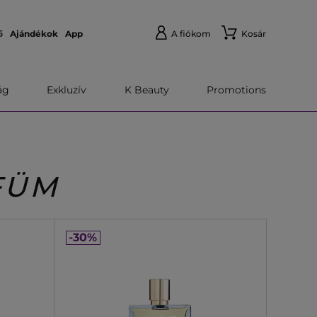
ő
Ajándékok
App
A fiókom
Kosár
́g
Exkluzív
K Beauty
Promotions
FÜM
-30%