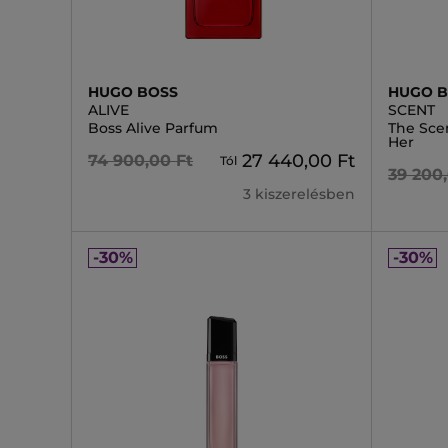
HUGO BOSS
HUGO 
ALIVE
SCENT
Boss Alive Parfum
The Sce
Her
27 440,00 Ft
74 900,00 Ft
Tól
39 200
3 kiszerelésben
-30%
-30%