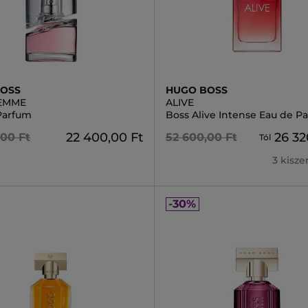
BOSS
HUGO BOSS
EMME
ALIVE
Parfum
Boss Alive Intense Eau de P
22 400,00 Ft
26 32
,00 Ft
52 600,00 Ft
Tól
3 kisz
-30%