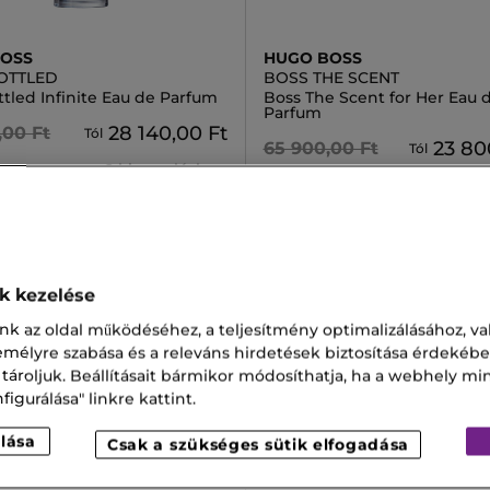
BOSS
HUGO BOSS
OTTLED
BOSS THE SCENT
tled Infinite Eau de Parfum
Boss The Scent for Her Eau 
Parfum
28 140,00 Ft
,00 Ft
Tól
23 80
65 900,00 Ft
Tól
2 kiszerelésben
3 kisz
ok kezelése
nk az oldal működéséhez, a teljesítmény optimalizálásához, va
zemélyre szabása és a releváns hirdetések biztosítása érdekébe
 tároljuk. Beállításait bármikor módosíthatja, ha a webhely mi
igurálása" linkre kattint.
lása
Csak a szükséges sütik elfogadása