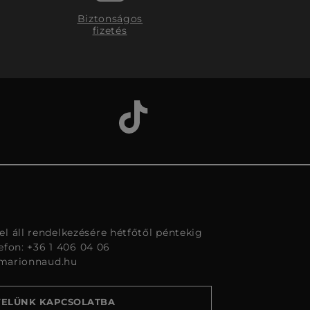
Biztonságos
fizetés
l áll rendelkezésére hétfőtől péntekig
lefon: +36 1 406 04 06
marionnaud.hu
VELÜNK KAPCSOLATBA