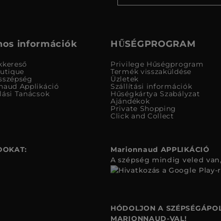
os információk
HŰSÉGPROGRAM
kkereső
Privilege Hűségprogram
outique
Termék visszaküldése
sszépség
Üzletek
naud Applikáció
Szállítási információk
lási Tanácsok
Hűségkártya Szabályzat
Ajándékok
Private Shopping
Click and Collect
DOKAT:
Marionnaud APPLIKÁCIÓ
A szépség mindig veled van,
HÓDOLJON A SZÉPSÉGÁPOL
MARIONNAUD-VAL!