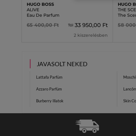
HUGO BOSS
HUGO 
ALIVE
THE SC
Eau De Parfum
The Scen
33 950,00 Ft
65 400,00 Ft
58 000
Tól
2 kiszerelésben
JAVASOLT NEKED
Lattafa Parfüm
Moschi
Azzaro Parfüm
Lancôm
Burberry Illatok
Skin C