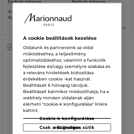
Parfum Intense
Parfum Intense
44 900,00 Ft
43 800,00 Ft
31 430,00 Ft
22 750,00 Ft
Tól
Tól
2 kiszerelésben
2 kiszerelésben
A cookie beállítások kezelése
-30%
Oldalunk és partnereink az oldal
működéséhez, a teljesítmény
optimalizálásához, valamint a funkciók
fejlesztése és/vagy személyre szabása és
a releváns hirdetések biztosítása
érdekében cookie -kat használ.
Beállításait 6 hónapig tároljuk.
Beállításait bármikor módosíthatja, ha a
webhely minden oldalának alján
elérhető "cookie-k konfigurálása" linkre
kattint.
Cookie-k konfigurálása
Csak a szükséges sütik elfogadása