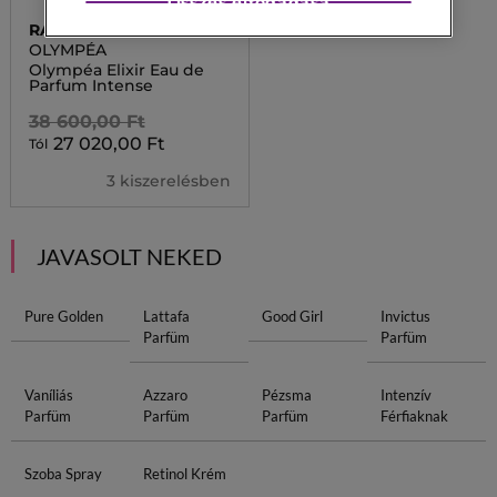
Összes elfogadása
RABANNE
OLYMPÉA
Olympéa Elixir Eau de
Parfum Intense
38 600,00 Ft
27 020,00 Ft
Tól
3 kiszerelésben
JAVASOLT NEKED
Pure Golden
Lattafa
Good Girl
Invictus
Parfüm
Parfüm
Vaníliás
Azzaro
Pézsma
Intenzív
Parfüm
Parfüm
Parfüm
Férfiaknak
Szoba Spray
Retinol Krém