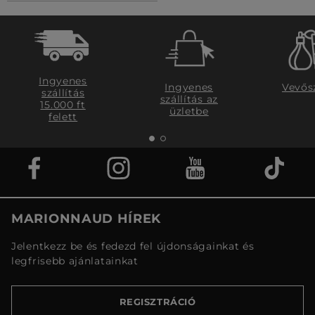
Ingyenes
Ingyenes
Vevős
szállítás
szállítás az
15.000 ft
üzletbe
felett
MARIONNAUD HÍREK
Jelentkezz be és fedezd fel újdonságainkat és
legfrisebb ajánlatainkat
REGISZTRÁCIÓ