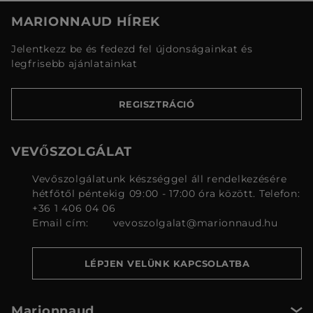
MARIONNAUD HÍREK
Jelentkezz be és fedezd fel újdonságainkat és
legfrisebb ajánlatainkat
REGISZTRÁCIÓ
VEVŐSZOLGÁLAT
Vevőszolgálatunk készséggel áll rendelkezésére
hétfőtől péntekig 09:00 - 17:00 óra között. Telefon:
+36 1 406 04 06
Email cím:
vevoszolgalat@marionnaud.hu
LÉPJEN VELÜNK KAPCSOLATBA
Marionnaud