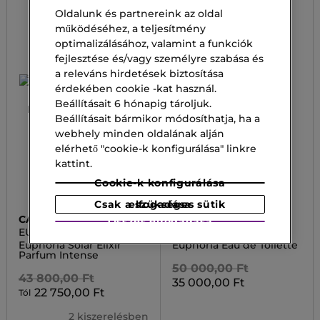
Oldalunk és partnereink az oldal
működéséhez, a teljesítmény
optimalizálásához, valamint a funkciók
fejlesztése és/vagy személyre szabása és
a releváns hirdetések biztosítása
érdekében cookie -kat használ.
Beállításait 6 hónapig tároljuk.
Beállításait bármikor módosíthatja, ha a
webhely minden oldalának alján
elérhető "cookie-k konfigurálása" linkre
kattint.
Cookie-k konfigurálása
Csak a szükséges sütik elfogadása
CALVIN KLEIN
CALVIN KLEIN
Összes elfogadása
EUPHORIA COLLECTION
EUPHORIA
Euphoria Solar Elixir
Euphoria Eau de Toilette
Parfum Intense
50 000,00 Ft
43 800,00 Ft
35 000,00 Ft
22 750,00 Ft
Tól
2 kiszerelésben