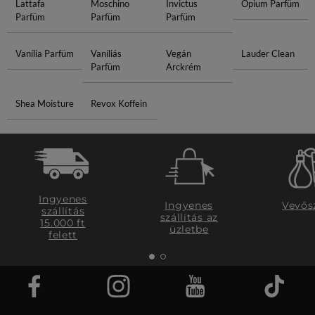
Lattafa
Moschino
Invictus
Opium Parfüm
Parfüm
Parfüm
Parfüm
Vanília Parfüm
Vaníliás
Vegán
Lauder Clean
Parfüm
Arckrém
Shea Moisture
Revox Koffein
Ingyenes
Ingyenes
Vevős
szállítás
szállítás az
15.000 ft
üzletbe
felett