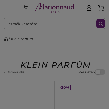
RENDEZéS
Szűrő
Klein parfüm
ink
Parfüm
K
iaknak
Újdonság
Exkluzív
Promotions
Beauty
KLEIN PARFÜM
Készleten
25 termék(ek)
-30%