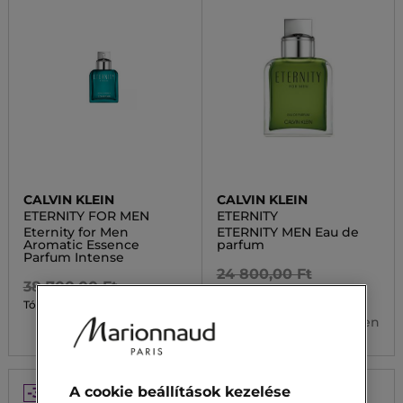
CALVIN KLEIN
CALVIN KLEIN
ETERNITY FOR MEN
ETERNITY
Eternity for Men
ETERNITY MEN Eau de
Aromatic Essence
parfum
Parfum Intense
24 800,00 Ft
38 700,00 Ft
17 360,00 Ft
Tól
27 090,00 Ft
Tól
3 kiszerelésben
2 kiszerelésben
A cookie beállítások kezelése
-30%
-30%