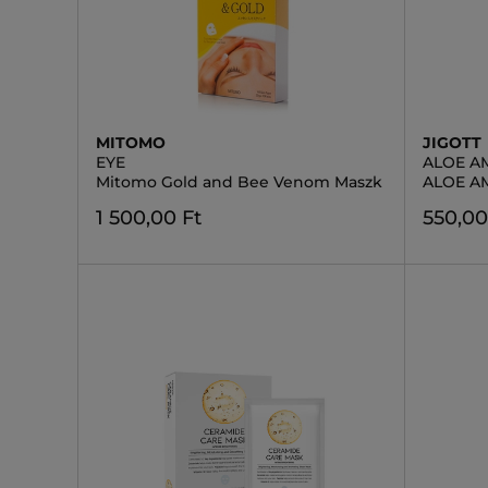
MITOMO
JIGOTT
EYE
ALOE A
Mitomo Gold and Bee Venom Maszk
ALOE A
1 500,00 Ft
550,00