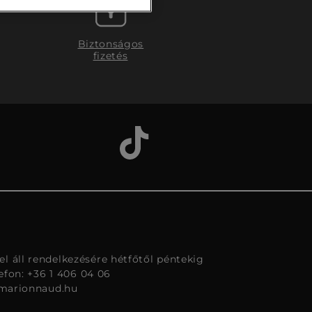
Biztonságos
fizetés
l áll rendelkezésére hétfőtől péntekig
lefon: +36 1 406 04 06
marionnaud.hu