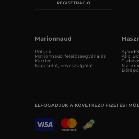
REGISZTRÁCIÓ
Marionnaud
Haszn
Rólunk
Ajándé
Marionnaud felelősségvállalás
Allo B
Karrier
Tudato
Kapcsolat, vevőszolgálat
Marion
Bőrápo
ELFOGADJUK A KÖVETKEZŐ FIZETÉSI MÓ