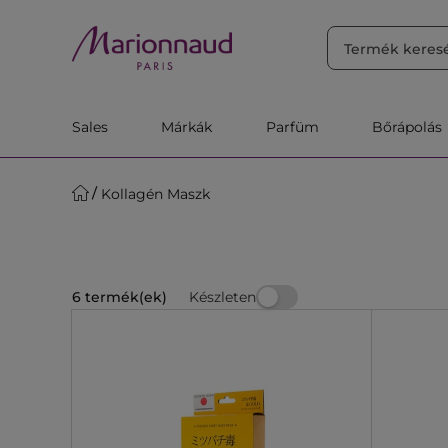
RENDEZÉS
Szűrő
Releváns
Sales
Márkák
Parfüm
Bőrápolás
Kollagén Maszk
Készleten
6 termék(ek)