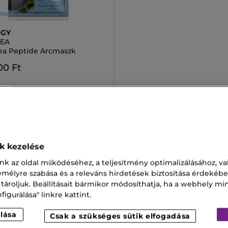
OGY
TEA
ea Peptide Arcmaszk
00 Ft
ok kezelése
én Krém
Revox Kollagén
nk az oldal működéséhez, a teljesítmény optimalizálásához, va
 És Balzsam Hajra
Sisley SPF 30
zemélyre szabása és a releváns hirdetések biztosítása érdekébe
 tároljuk. Beállításait bármikor módosíthatja, ha a webhely mi
t 44
igurálása" linkre kattint.
lása
Csak a szükséges sütik elfogadása