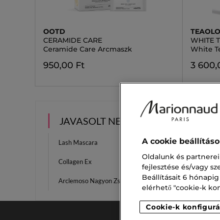
OOTD
TEAOL
CERAMIDE CARE
WHITE 
Ceramide Care Arcmaszk
White T
950,00 Ft
3 600,
JAVASOLT NEKED
A cookie beállítás
Lash Mascara
Kollag
Oldalunk és partnerei
Collagen Ex
Sampon
fejlesztése és/vagy s
Beállításait 6 hónapig
Arclemoso Nagyon Zsíros Bőrre
Lauren
elérhető "cookie-k konf
Cookie-k konfigurá