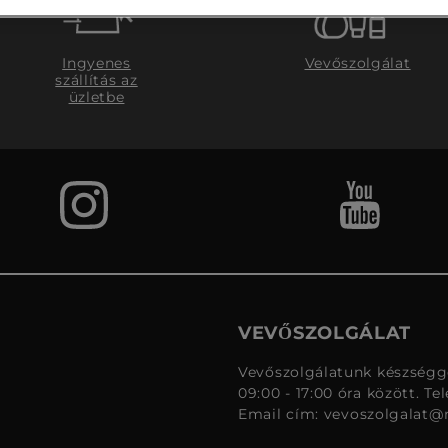
Ingyenes
Vevőszolgálat
szállítás az
üzletbe
VEVŐSZOLGÁLAT
Vevőszolgálatunk készségge
09:00 - 17:00 óra között. Te
Email cím:
vevoszolgalat@