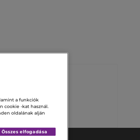
Kollagén Arcmaszk
lamint a funkciók
Secret 100
n cookie -kat használ.
nden oldalának alján
Összes elfogadása