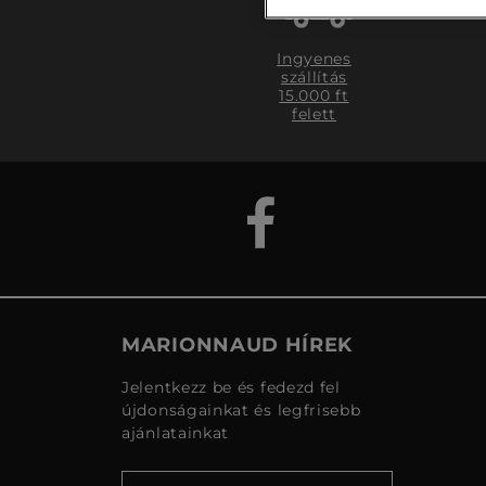
Ingyenes
szállítás
15.000 ft
felett
MARIONNAUD HÍREK
Jelentkezz be és fedezd fel
újdonságainkat és legfrisebb
ajánlatainkat