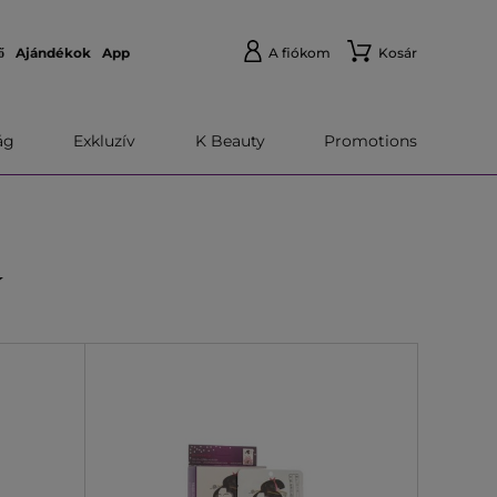
ő
Ajándékok
App
A fiókom
Kosár
́g
Exkluzív
K Beauty
Promotions
K