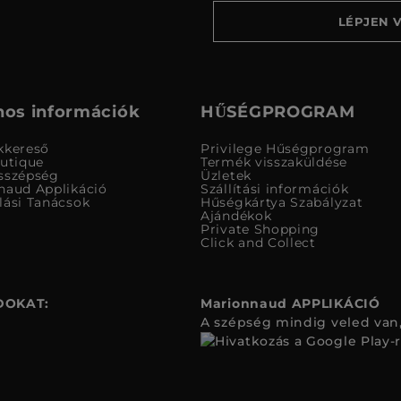
LÉPJEN 
os információk
HŰSÉGPROGRAM
kkereső
Privilege Hűségprogram
outique
Termék visszaküldése
sszépség
Üzletek
naud Applikáció
Szállítási információk
lási Tanácsok
Hűségkártya Szabályzat
Ajándékok
Private Shopping
Click and Collect
DOKAT:
Marionnaud APPLIKÁCIÓ
A szépség mindig veled van,