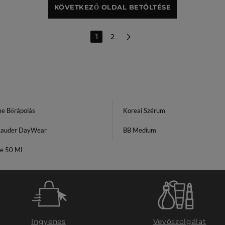
KÖVETKEZŐ OLDAL BETÖLTÉSE
1
2
e Bőrápolás
Koreai Szérum
Lauder DayWear
BB Medium
e 50 Ml
Ingyenes
Vevőszolgálat