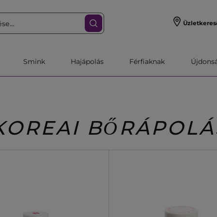
Üzletkeres
Smink
Hajápolás
Férfiaknak
Újdonsa
KOREAI BŐRÁPOLÁ