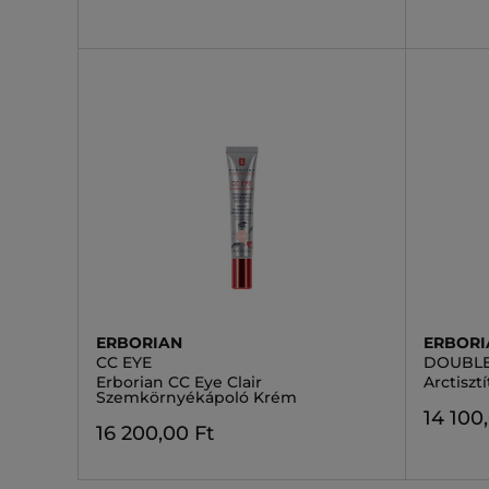
ERBORIAN
ERBORI
CC EYE
DOUBL
Erborian CC Eye Clair
Arctisztí
Szemkörnyékápoló Krém
14 100
16 200,00 Ft