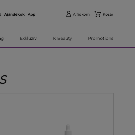
ő
Ajándékok
App
A fiókom
Kosár
́g
Exkluzív
K Beauty
Promotions
S