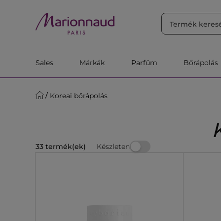
RENDEZÉS
Szűrő
Releváns
Sales
Márkák
Parfüm
Bőrápolás
Koreai bőrápolás
Készleten
33 termék(ek)