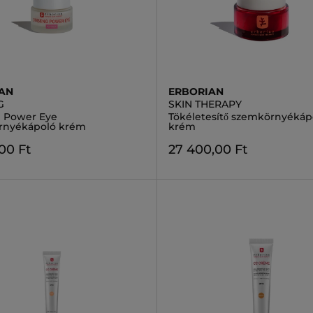
AN
ERBORIAN
G
SKIN THERAPY
 Power Eye
Tökéletesítő szemkörnyékáp
rnyékápoló krém
krém
,00 Ft
27 400,00 Ft