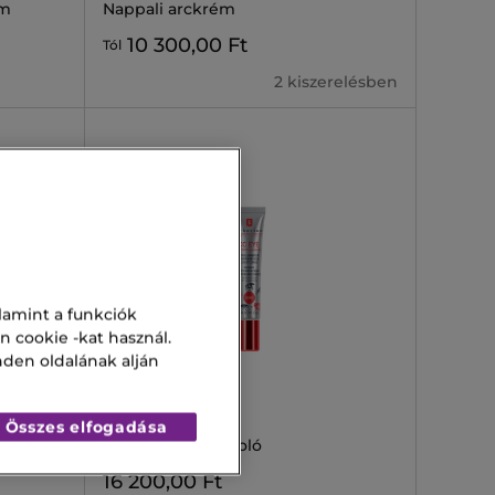
um
Nappali arckrém
10 300,00 Ft
Tól
2 kiszerelésben
lamint a funkciók
n cookie -kat használ.
nden oldalának alján
ERBORIAN
CC EYE DORE
Összes elfogadása
Szemkörnyék ápoló
16 200,00 Ft