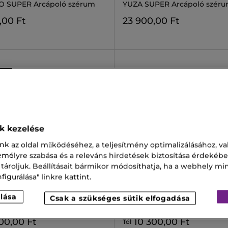
 SUPER Arcápoló szérum
YUZA SUPER Arcápoló szér
,00 Ft
23 900,00 Ft
ok kezelése
nk az oldal működéséhez, a teljesítmény optimalizálásához, va
zemélyre szabása és a releváns hirdetések biztosítása érdekébe
 tároljuk. Beállításait bármikor módosíthatja, ha a webhely mi
igurálása" linkre kattint.
AN
ERBORIAN
BB
SUPER BB
lása
Csak a szükséges sütik elfogadása
BB Krém
Super BB Krém
00,00 Ft
10 300,00 Ft
Tól