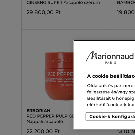
GINSENG SUPER Arcápoló szérum
BAMBOO
29 800,00 Ft
19 800
A cookie beállítás
Oldalunk és partnerei
fejlesztése és/vagy s
Beállításait 6 hónapig
elérhető "cookie-k konf
ERBORIAN
ERBORI
RED PEPPER PULP GEL CREAM
SUPER 
Cookie-k konfigurá
Nappali arcápoló
Super 
22 200,00 Ft
10 3
Tól