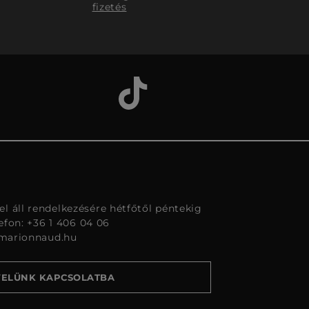
fizetés
l áll rendelkezésére hétfőtől péntekig
lefon: +36 1 406 04 06
marionnaud.hu
VELÜNK KAPCSOLATBA