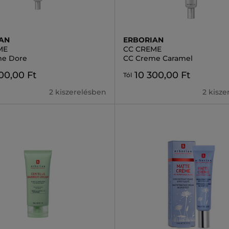
AN
ERBORIAN
ME
CC CREME
me Dore
CC Creme Caramel
00,00 Ft
10 300,00 Ft
Tól
2 kiszerelésben
2 kisz