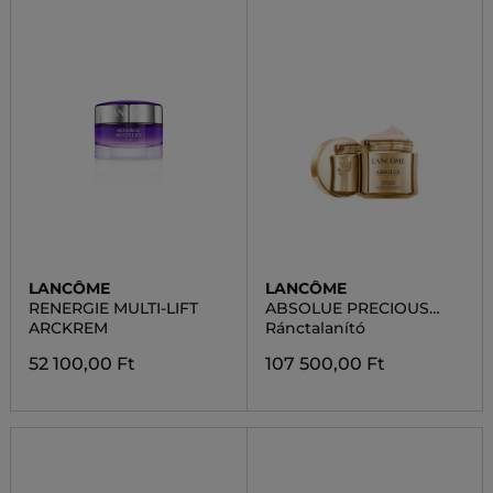
LANCÔME
LANCÔME
RENERGIE MULTI-LIFT
ABSOLUE PRECIOUS
CELLS RICH
ARCKREM
Ránctalanító
52 100,00 Ft
107 500,00 Ft