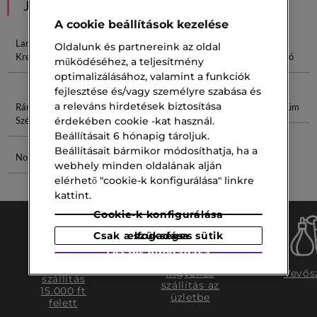
JAVASOLT NEKED
A cookie beállítások kezelése
Lancôme
Shiseido
Lancôme
Lift
Oldalunk és partnereink az oldal
Krem
Ránctalanító
Rénergie SPF
Ránctalanító
működéséhez, a teljesítmény
50
optimalizálásához, valamint a funkciók
fejlesztése és/vagy személyre szabása és
a releváns hirdetések biztosítása
Ránctalanító
Fény Maszk
Marc Jacobs
Ibolya Parfüm
Szérum
Marc
érdekében cookie -kat használ.
Beállításait 6 hónapig tároljuk.
Beállításait bármikor módosíthatja, ha a
Noir Parfum
Lancôme
webhely minden oldalának alján
Paletta
elérhető "cookie-k konfigurálása" linkre
kattint.
Cookie-k konfigurálása
Csak a szükséges sütik elfogadása
Összes elfogadása
Ingyenes
Ingyenes
Vevős
szállítás
szállítás az
15.000 ft
üzletbe
felett