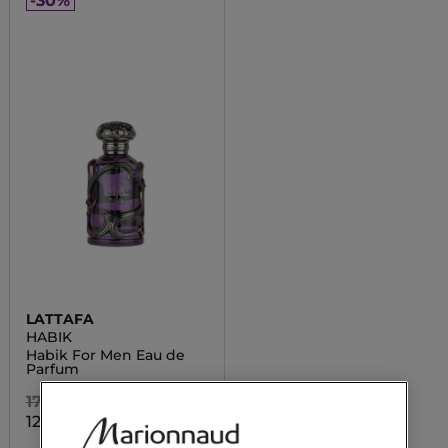
-30%
LATTAFA
HABIK
Habik For Men Eau de
Parfum
17 600,00 Ft
12 320,00 Ft