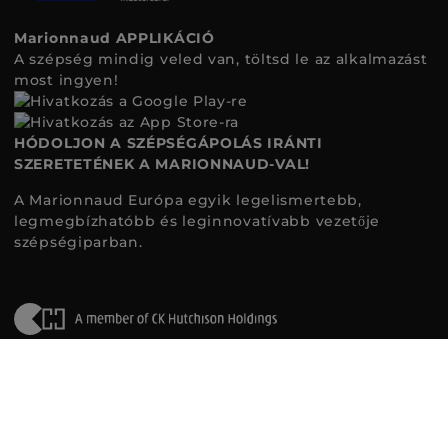
Marionnaud APPLIKÁCIÓ
A szépség mindig veled van, töltsd le az alkalmazást
most ingyen!
HÓDOLJON A SZÉPSÉGÁPOLÁS IRÁNTI
SZERETETÉNEK A MARIONNAUD-VAL!
A Marionnaud Európa egyik legelismertebb,
legmegbízhatóbb és leginnovatívabb vezetője
szépségiparban.