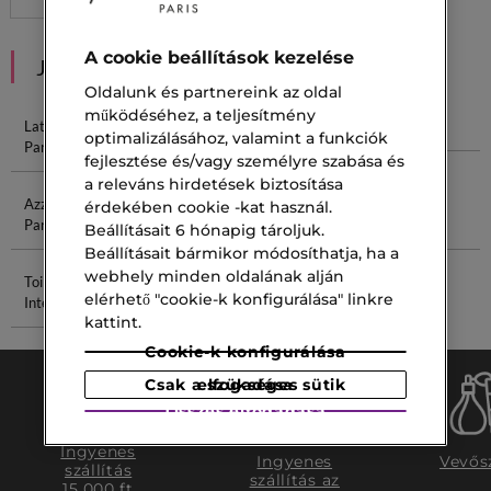
A cookie beállítások kezelése
JAVASOLT NEKED
Oldalunk és partnereink az oldal
működéséhez, a teljesítmény
Lattafa
Invictus
Vaníliás
Férfi Szett
optimalizálásához, valamint a funkciók
Parfüm
Parfüm
Parfüm
fejlesztése és/vagy személyre szabása és
a releváns hirdetések biztosítása
Azzaro
Férfi Arckrém
Lip Stain
Habzó
érdekében cookie -kat használ.
Parfüm
Arclemosó
Beállításait 6 hónapig tároljuk.
Beállításait bármikor módosíthatja, ha a
webhely minden oldalának alján
Toilette
Parfüm
elérhető "cookie-k konfigurálása" linkre
Intense
Kivonat
kattint.
Cookie-k konfigurálása
Csak a szükséges sütik elfogadása
Összes elfogadása
Ingyenes
Ingyenes
Vevős
szállítás
szállítás az
15.000 ft