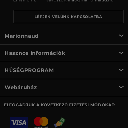
Email cím:
vevoszolgalat@marionnaud.hu
LÉPJEN VELÜNK KAPCSOLATBA
Marionnaud
Hasznos információk
HŰSÉGPROGRAM
Webáruház
ELFOGADJUK A KÖVETKEZŐ FIZETÉSI MÓDOKAT: