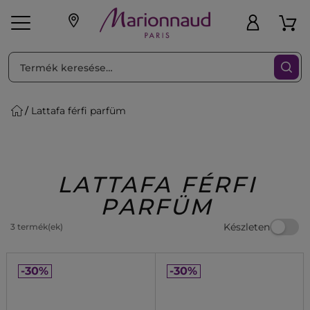
RENDEZéS
Szűrő
Lattafa férfi parfüm
ink
Parfüm
K
iaknak
Újdonság
Exkluzív
Promotions
Beauty
LATTAFA FÉRFI
PARFÜM
Készleten
3 termék(ek)
-30%
-30%