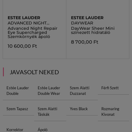
ESTEE LAUDER
ESTEE LAUDER
ADVANCED NIGHT
DAYWEAR
REPAIR
Advanced Night Repair
DayWear Sheer Mini
Eye Supercharged
színezett hidratáló
Szemkörnyék ápoló
8 700,00 Ft
10 600,00 Ft
JAVASOLT NEKED
Estée Lauder
Estée Lauder
Szem Alatti
Férfi Szett
Double
Double Wear
Duzzanat
Szem Tapasz
Szem Alatti
Yves Black
Rozmaring
Táskák
Kivonat
Korrektor
Ápoló