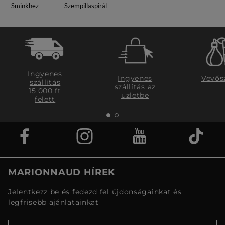
Sminkhez
Szempillaspirál
Ingyenes
Ingyenes
Vevős
szállítás
szállítás az
15.000 ft
üzletbe
felett
MARIONNAUD HÍREK
Jelentkezz be és fedezd fel újdonságainkat és
legfrisebb ajánlatainkat