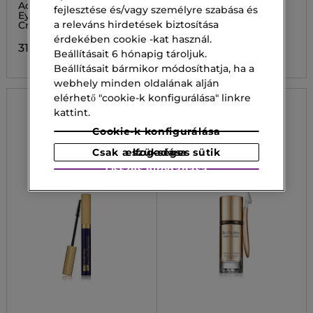
REPAIR
Advanced Night Repair
Szemhejpuder
fejlesztése és/vagy személyre szabása és
Eye Supercharged Gel-
a releváns hirdetések biztosítása
Creme
26 200,00 Ft
érdekében cookie -kat használ.
31 400,00 Ft
Beállításait 6 hónapig tároljuk.
Beállításait bármikor módosíthatja, ha a
webhely minden oldalának alján
elérhető "cookie-k konfigurálása" linkre
kattint.
Cookie-k konfigurálása
Csak a szükséges sütik elfogadása
Összes elfogadása