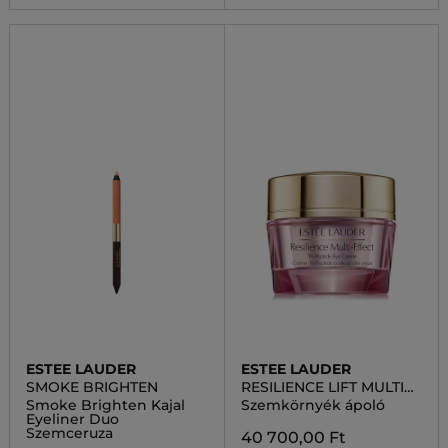
ESTEE LAUDER
ESTEE LAUDER
SMOKE BRIGHTEN
RESILIENCE LIFT MULTI
EFFECT TRI-PEPTIDE
Smoke Brighten Kajal
Szemkörnyék ápoló
Eyeliner Duo
Szemceruza
40 700,00 Ft