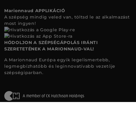
Marionnaud APPLIKÁCIÓ
A szépség mindig veled van, töltsd le az alkalmazást
most ingyen!
HÓDOLJON A SZÉPSÉGÁPOLÁS IRÁNTI
SZERETETÉNEK A MARIONNAUD-VAL!
A Marionnaud Európa egyik legelismertebb,
legmegbízhatóbb és leginnovatívabb vezetője
szépségiparban.