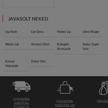
JAVASOLT NEKED
Lip Stain
Lip Gloss
Honey Lip
Libre Rouge
Water Lip
Armani 50ml
Kollagén
Sisley Super
Arcmaszk
Soin
Koreai
Dolce Vita
Hidratáló
Ingyenes
Ingyenes
Vevős
szállítás
szállítás az
15.000 ft