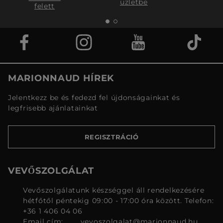
üzletbe
felett
MARIONNAUD HÍREK
Jelentkezz be és fedezd fel újdonságainkat és
legfrisebb ajánlatainkat
REGISZTRÁCIÓ
VEVŐSZOLGÁLAT
Vevőszolgálatunk készséggel áll rendelkezésére
hétfőtől péntekig 09:00 - 17:00 óra között. Telefon:
+36 1 406 04 06
Email cím:
vevoszolgalat@marionnaud.hu