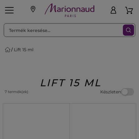
RENDEZéS
Szűrő
Lift 15 ml
ink
Parfüm
K
iaknak
Újdonság
Exkluzív
Promotions
Beauty
LIFT 15 ML
Készleten
7 termék(ek)