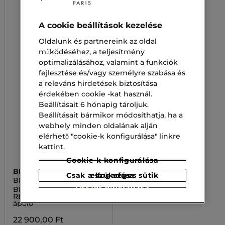
A cookie beállítások kezelése
Oldalunk és partnereink az oldal
működéséhez, a teljesítmény
optimalizálásához, valamint a funkciók
fejlesztése és/vagy személyre szabása és
a releváns hirdetések biztosítása
érdekében cookie -kat használ.
Beállításait 6 hónapig tároljuk.
Beállításait bármikor módosíthatja, ha a
webhely minden oldalának alján
elérhető "cookie-k konfigurálása" linkre
kattint.
Cookie-k konfigurálása
BIOTHERM
Csak a szükséges sütik elfogadása
BLUE THERAPY
Összes elfogadása
BLUE THERAPY PRO-
RETINOL Szemkörnyék
ápoló
22 900,00 Ft