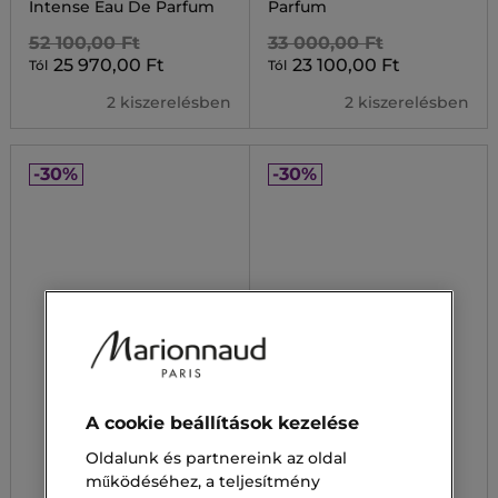
Intense Eau De Parfum
Parfum
52 100,00 Ft
33 000,00 Ft
25 970,00 Ft
23 100,00 Ft
Tól
Tól
2 kiszerelésben
2 kiszerelésben
-30%
-30%
A cookie beállítások kezelése
Oldalunk és partnereink az oldal
működéséhez, a teljesítmény