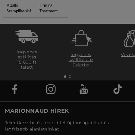
Vízálló
Firming
Szempillaspirál
Treatment
Ingyenes
Ingyenes
Vevős
szállítás
szállítás az
15.000 ft
üzletbe
felett
MARIONNAUD HÍREK
Jelentkezz be és fedezd fel újdonságainkat és
legfrisebb ajánlatainkat