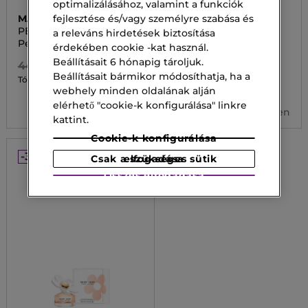
optimalizálásához, valamint a funkciók
fejlesztése és/vagy személyre szabása és
MARC JACOBS
MARC JACOBS
PERFECT
PERFECT
a releváns hirdetések biztosítása
Perfect Eau de Toilette
Perfect Intense Eau de
érdekében cookie -kat használ.
Parfum
Beállításait 6 hónapig tároljuk.
44 300,00 Ft
37 100,00 Ft
Beállításait bármikor módosíthatja, ha a
21 280,00 Ft
Tól
25 970,00 Ft
Tól
webhely minden oldalának alján
3 kiszerelésben
elérhető "cookie-k konfigurálása" linkre
3 kiszerelésben
kattint.
Cookie-k konfigurálása
-30%
Csak a szükséges sütik elfogadása
Összes elfogadása