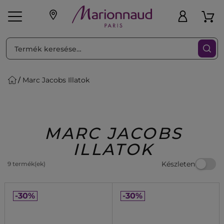
RENDEZéS
Szűrő
Marc Jacobs Illatok
ink
Parfüm
K
iaknak
Újdonság
Exkluzív
Promotions
Beauty
MARC JACOBS
ILLATOK
Készleten
9 termék(ek)
-30%
-30%