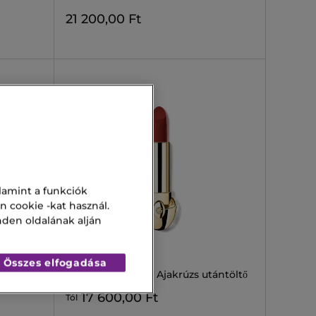
21 200,00 Ft
lamint a funkciók
n cookie -kat használ.
nden oldalának alján
GUERLAIN
ROUGE G
Összes elfogadása
ántöltő
ROUGE G VELVET Ajakrúzs utántöltő
17 600,00 Ft
Tól