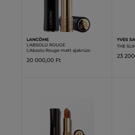
LANCÔME
YVES S
L'ABSOLU ROUGE
THE SLI
L'Absolu Rouge matt ajakrúzs
23 200
20 000,00 Ft