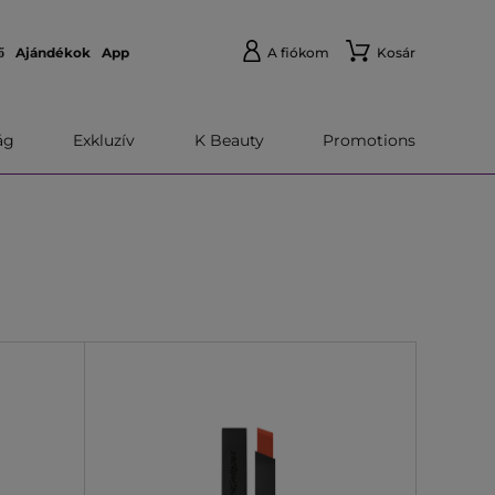
ő
Ajándékok
App
A fiókom
Kosár
́g
Exkluzív
K Beauty
Promotions