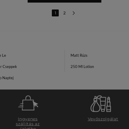
1
2
e Le
Matt Rúzs
ar Cseppek
250 Ml Lotion
o Naptej
Ingyenes
Vevőszolgálat
szállítás az
üzletbe