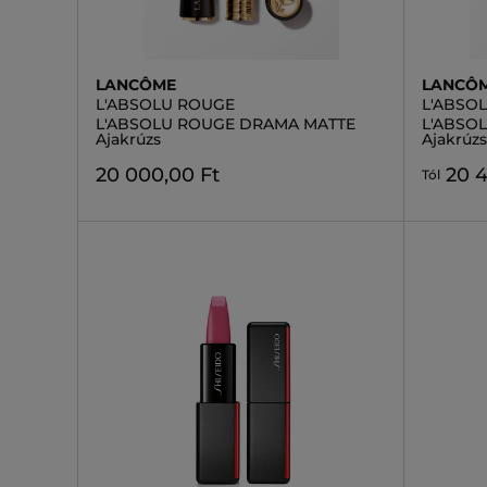
LANCÔME
LANCÔ
L'ABSOLU ROUGE
L'ABSO
L'ABSOLU ROUGE DRAMA MATTE
L'ABSO
Ajakrúzs
Ajakrúz
20 000,00 Ft
20 
Tól