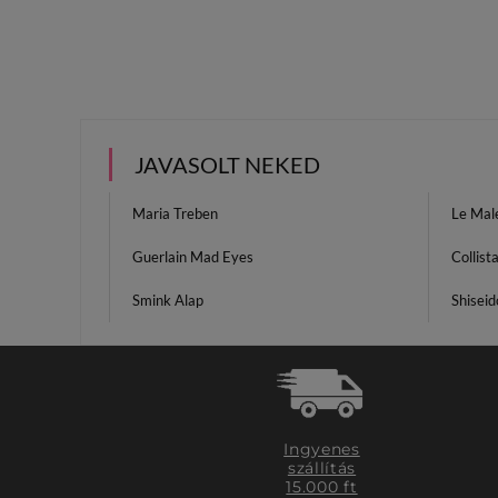
JAVASOLT NEKED
Maria Treben
Le Mal
Guerlain Mad Eyes
Collist
Smink Alap
Shiseid
Ingyenes
szállítás
15.000 ft