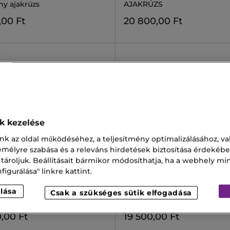
ny ajakrúzs
AJAKRÚZS
,00 Ft
20 800,00 Ft
ok kezelése
nk az oldal működéséhez, a teljesítmény optimalizálásához, va
zemélyre szabása és a releváns hirdetések biztosítása érdekébe
 tároljuk. Beállításait bármikor módosíthatja, ha a webhely mi
igurálása" linkre kattint.
IN
GUERLAIN
SS
ROUGE G
lása
Csak a szükséges sütik elfogadása
s Tender Matte Ajakrúzs
ROUGE G VELVET Ajakrúzs ut
,00 Ft
19 500,00 Ft