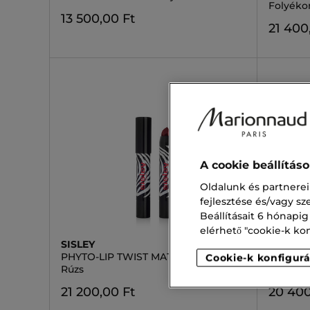
Folyéko
13 500,00 Ft
21 400
A cookie beállítás
Oldalunk és partnerei
fejlesztése és/vagy s
Beállításait 6 hónapig
elérhető "cookie-k konf
SISLEY
GUERLA
PHYTO-LIP TWIST MATT
KISS KI
Cookie-k konfigurá
Rúzs
Kiss Kis
21 200,00 Ft
20 400