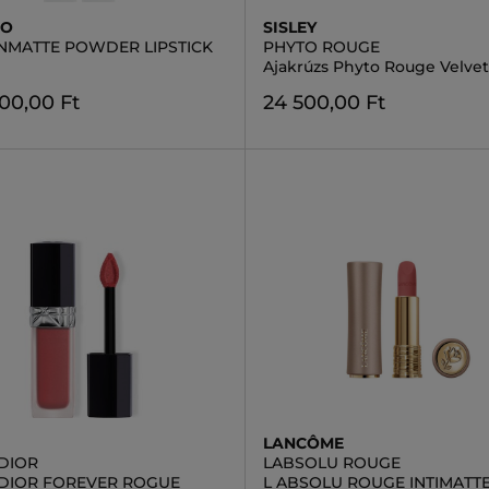
DO
SISLEY
MATTE POWDER LIPSTICK
PHYTO ROUGE
Ajakrúzs Phyto Rouge Velvet
00,00 Ft
24 500,00 Ft
LANCÔME
DIOR
LABSOLU ROUGE
DIOR FOREVER ROGUE
L ABSOLU ROUGE INTIMATT