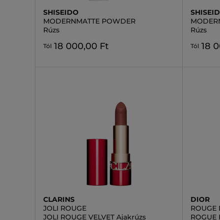
SHISEIDO
SHISEI
MODERNMATTE POWDER
MODERN
Rúzs
Rúzs
18 000,00 Ft
18 0
Tól
Tól
CLARINS
DIOR
JOLI ROUGE
ROUGE 
JOLI ROUGE VELVET Ajakrúzs
ROGUE 