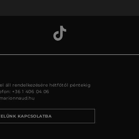
l áll rendelkezésére hétfőtől péntekig
lefon: +36 1 406 04 06
marionnaud.hu
VELÜNK KAPCSOLATBA