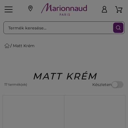
RENDEZéS
Szűrő
Matt Krém
ink
Parfüm
K
iaknak
Újdonság
Exkluzív
Promotions
Beauty
MATT KRÉM
Készleten
17 termék(ek)