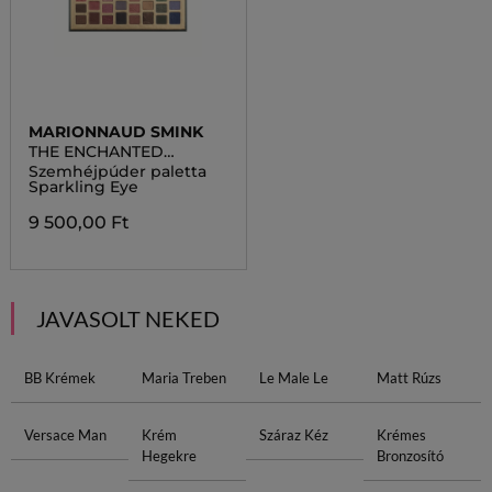
MARIONNAUD SMINK
THE ENCHANTED
GARDEN
Szemhéjpúder paletta
Sparkling Eye
9 500,00 Ft
JAVASOLT NEKED
BB Krémek
Maria Treben
Le Male Le
Matt Rúzs
Versace Man
Krém
Száraz Kéz
Krémes
Hegekre
Bronzosító