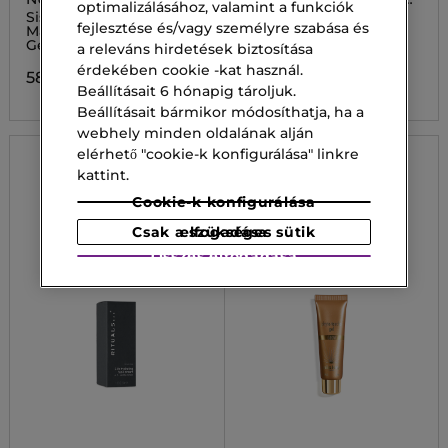
optimalizálásához, valamint a funkciók
MATTITO
Sisley Tropical Resins
Hidratáló krém
fejlesztése és/vagy személyre szabása és
Matte Moisturising Krém
Gél Nedves Bőrre
a releváns hirdetések biztosítása
36 200,00 Ft
érdekében cookie -kat használ.
58 800,00 Ft
Beállításait 6 hónapig tároljuk.
Beállításait bármikor módosíthatja, ha a
webhely minden oldalának alján
elérhető "cookie-k konfigurálása" linkre
kattint.
Cookie-k konfigurálása
Csak a szükséges sütik elfogadása
Összes elfogadása