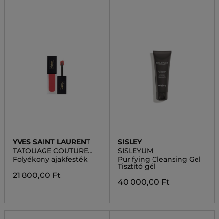
YVES SAINT LAURENT
SISLEY
TATOUAGE COUTURE
SISLEYUM
VELVET CREAM
Folyékony ajakfesték
Purifying Cleansing Gel
Tisztító gél
21 800,00 Ft
40 000,00 Ft