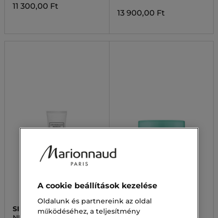
11 300,00 Ft
13 900,00 Ft
A cookie beállítások kezelése
Oldalunk és partnereink az oldal
SISLEY
ORLANE
működéséhez, a teljesítmény
NULL
HYDRO-MATIFYING CARE