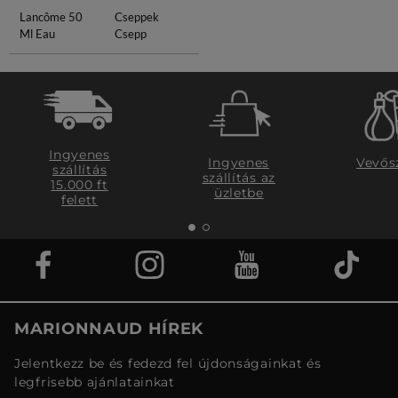
Lancôme 50
Cseppek
Ml Eau
Csepp
Ingyenes
Ingyenes
Vevős
szállítás
szállítás az
15.000 ft
üzletbe
felett
MARIONNAUD HÍREK
Jelentkezz be és fedezd fel újdonságainkat és
legfrisebb ajánlatainkat