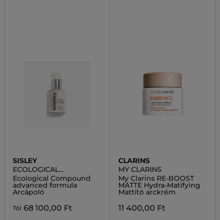
SISLEY
CLARINS
ECOLOGICAL
MY CLARINS
COMPOUND
Ecological Compound
My Clarins RE-BOOST
advanced formula
MATTE Hydra-Matifying
Arcápoló
Mattító arckrém
68 100,00 Ft
11 400,00 Ft
Tól