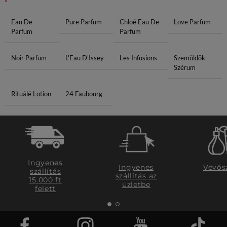
Eau De
Pure Parfum
Chloé Eau De
Love Parfum
Parfum
Parfum
Noir Parfum
L'Eau D'Issey
Les Infusions
Szemöldök
Szérum
Rituálé Lotion
24 Faubourg
Ingyenes
Ingyenes
Vevős
szállítás
szállítás az
15.000 ft
üzletbe
felett