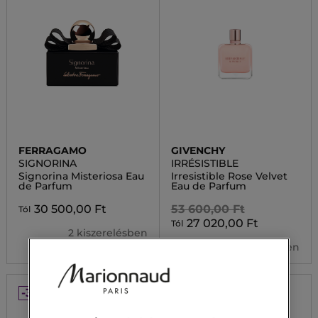
FERRAGAMO
GIVENCHY
SIGNORINA
IRRÉSISTIBLE
Signorina Misteriosa Eau
Irresistible Rose Velvet
de Parfum
Eau de Parfum
30 500,00 Ft
53 600,00 Ft
Tól
27 020,00 Ft
Tól
2 kiszerelésben
2 kiszerelésben
-30%
-30%