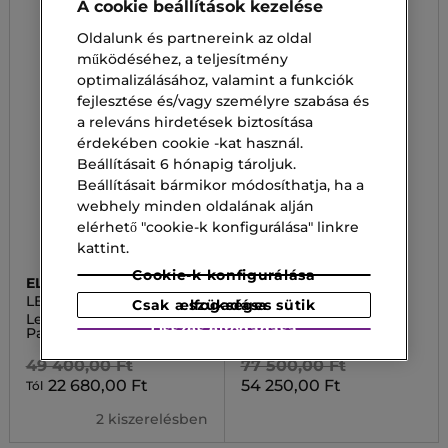
A cookie beállítások kezelése
Oldalunk és partnereink az oldal
működéséhez, a teljesítmény
optimalizálásához, valamint a funkciók
fejlesztése és/vagy személyre szabása és
a releváns hirdetések biztosítása
érdekében cookie -kat használ.
Beállításait 6 hónapig tároljuk.
Beállításait bármikor módosíthatja, ha a
webhely minden oldalának alján
elérhető "cookie-k konfigurálása" linkre
kattint.
Cookie-k konfigurálása
ELIE SAAB
PRADA
LE PARFUM
LES INFUSION
Csak a szükséges sütik elfogadása
Le Parfum Royal Eau de
Les Infusion De Vanille
Összes elfogadása
Parfum
Eau De Parfum
49 400,00 Ft
77 500,00 Ft
22 680,00 Ft
54 250,00 Ft
Tól
2 kiszerelésben