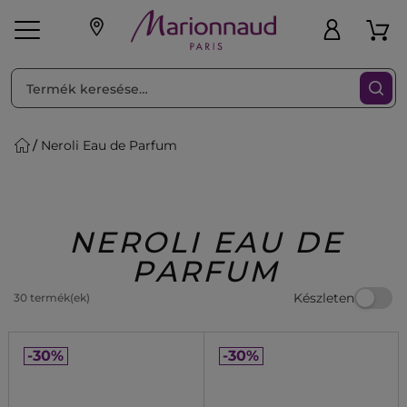
RENDEZéS
Szűrő
Neroli Eau de Parfum
ink
Parfüm
K
iaknak
Újdonság
Exkluzív
Promotions
Beauty
NEROLI EAU DE
PARFUM
Készleten
30 termék(ek)
-30%
-30%