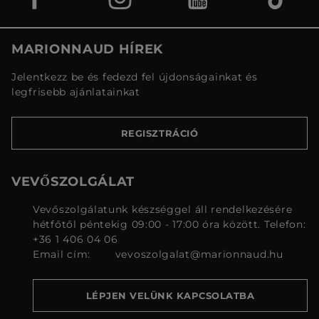
MARIONNAUD HÍREK
Jelentkezz be és fedezd fel újdonságainkat és
legfrisebb ajánlatainkat
REGISZTRÁCIÓ
VEVŐSZOLGÁLAT
Vevőszolgálatunk készséggel áll rendelkezésére
hétfőtől péntekig 09:00 - 17:00 óra között. Telefon:
+36 1 406 04 06
Email cím:
vevoszolgalat@marionnaud.hu
LÉPJEN VELÜNK KAPCSOLATBA