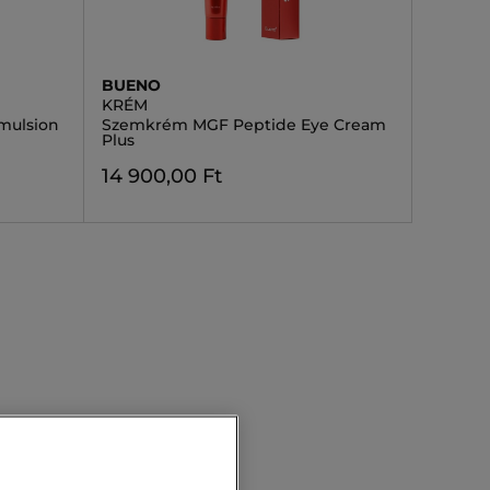
BUENO
KRÉM
mulsion
Szemkrém MGF Peptide Eye Cream
Plus
14 900,00 Ft