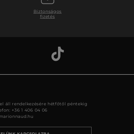
Biztonságos
fizetés
l áll rendelkezésére hétfőtől péntekig
lefon: +36 1 406 04 06
marionnaud.hu
VELÜNK KAPCSOLATBA