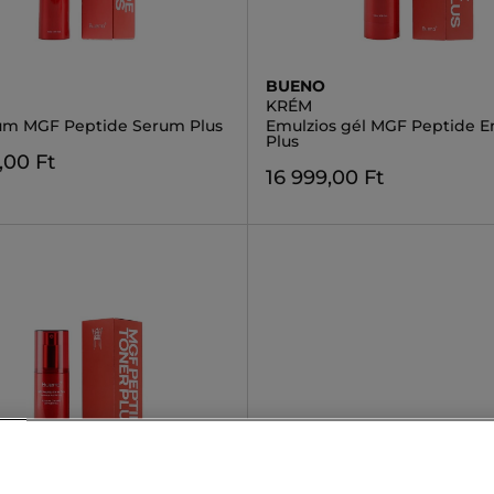
BUENO
M
KRÉM
um MGF Peptide Serum Plus
Emulzios gél MGF Peptide E
Plus
,00 Ft
16 999,00 Ft