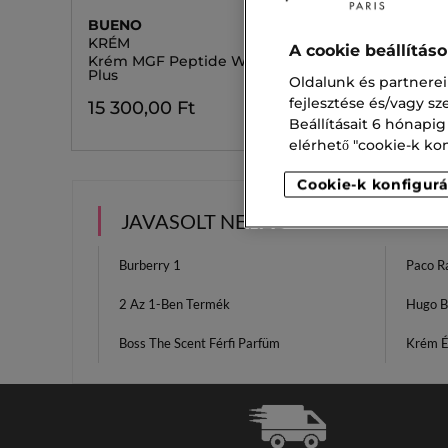
BUENO
BUENO
KRÉM
TONER
A cookie beállítás
Krém MGF Peptide Wrinkle Cream
Tonik M
Plus
Oldalunk és partnerei
14 700
fejlesztése és/vagy s
15 300,00 Ft
Beállításait 6 hónapig
elérhető "cookie-k konf
Cookie-k konfigurá
JAVASOLT NEKED
Burberry 1
Paco R
2 Az 1-Ben Termék
Hugo B
Boss The Scent Férfi Parfüm
Krém É