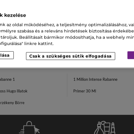
ok kezelése
GF Peptide Toner Plus
nk az oldal működéséhez, a teljesítmény optimalizálásához, va
,00 Ft
zemélyre szabása és a releváns hirdetések biztosítása érdekébe
 tároljuk. Beállításait bármikor módosíthatja, ha a webhely mi
igurálása" linkre kattint.
lása
Csak a szükséges sütik elfogadása
abanne 1
1 Million Intense Rabanne
oss Hugo Illatok
Primer 30 Ml
rzékeny Bőrre