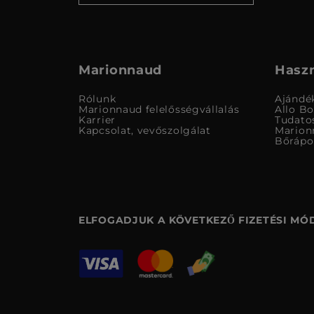
Marionnaud
Haszn
Rólunk
Ajándé
Marionnaud felelősségvállalás
Allo B
Karrier
Tudato
Kapcsolat, vevőszolgálat
Marion
Bőrápo
ELFOGADJUK A KÖVETKEZŐ FIZETÉSI MÓ