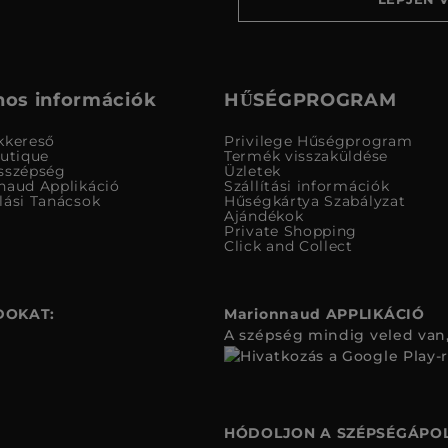
os információk
HŰSÉGPROGRAM
kkereső
Privilege Hűségprogram
outique
Termék visszaküldése
sszépség
Üzletek
naud Applikáció
Szállítási információk
lási Tanácsok
Hűségkártya Szabályzat
Ajándékok
Private Shopping
Click and Collect
DOKAT:
Marionnaud APPLIKÁCIÓ
A szépség mindig veled van,
HÓDOLJON A SZÉPSÉGÁPOL