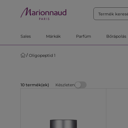
RENDEZÉS
Szűrő
Releváns
Sales
Márkák
Parfüm
Bőrápolás
Oligopeptid 1
Készleten
10 termék(ek)