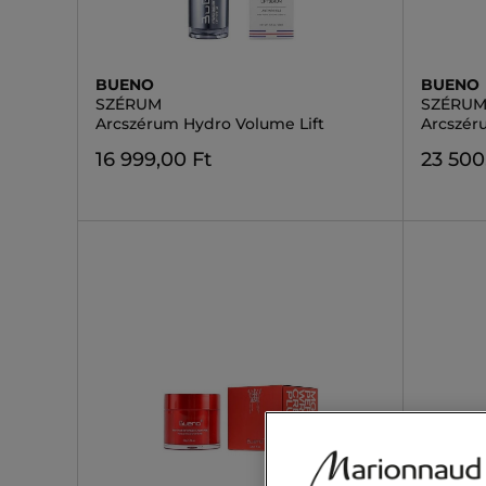
BUENO
BUENO
SZÉRUM
SZÉRU
Arcszérum Hydro Volume Lift
Arcszér
16 999,00 Ft
23 500