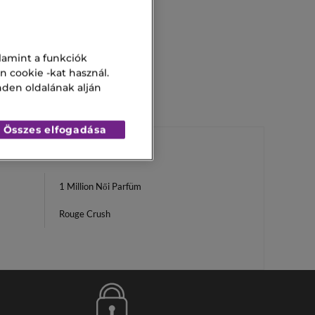
lamint a funkciók
n cookie -kat használ.
nden oldalának alján
Összes elfogadása
1 Million Női Parfüm
Rouge Crush