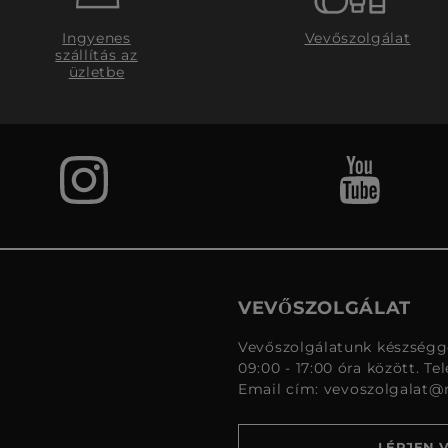
Ingyenes
Vevőszolgálat
szállítás az
üzletbe
VEVŐSZOLGÁLAT
Vevőszolgálatunk készségge
09:00 - 17:00 óra között. Te
Email cím:
vevoszolgalat@
LÉPJEN 