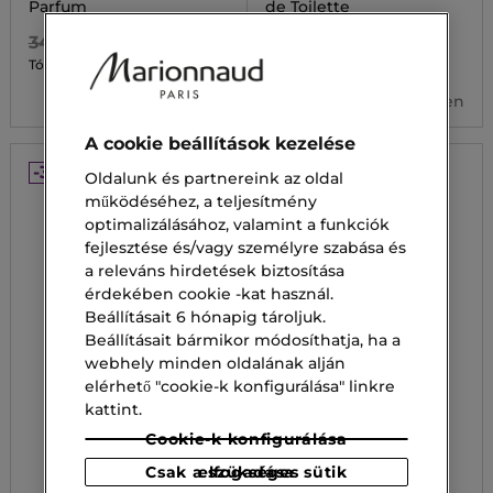
Parfum
de Toilette
34 700,00 Ft
36 000,00 Ft
24 290,00 Ft
17 150,00 Ft
Tól
Tól
2 kiszerelésben
3 kiszerelésben
A cookie beállítások kezelése
-30%
-30%
Oldalunk és partnereink az oldal
működéséhez, a teljesítmény
optimalizálásához, valamint a funkciók
fejlesztése és/vagy személyre szabása és
a releváns hirdetések biztosítása
érdekében cookie -kat használ.
Beállításait 6 hónapig tároljuk.
Beállításait bármikor módosíthatja, ha a
webhely minden oldalának alján
elérhető "cookie-k konfigurálása" linkre
kattint.
Cookie-k konfigurálása
Csak a szükséges sütik elfogadása