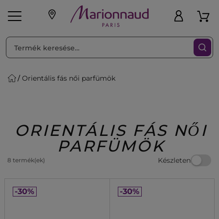
RENDEZéS
Szűrő
Orientális fás női parfümök
ink
Parfüm
K
iaknak
Újdonság
Exkluzív
Promotions
Beauty
ORIENTÁLIS FÁS NŐI
PARFÜMÖK
Készleten
8 termék(ek)
-30%
-30%