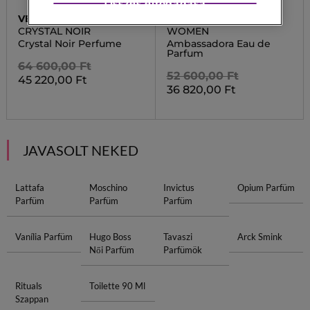
Összes elfogadása
VERSACE
GISADA
CRYSTAL NOIR
WOMEN
Crystal Noir Perfume
Ambassadora Eau de
Parfum
64 600,00 Ft
52 600,00 Ft
45 220,00 Ft
36 820,00 Ft
JAVASOLT NEKED
Lattafa
Moschino
Invictus
Opium Parfüm
Parfüm
Parfüm
Parfüm
Vanília Parfüm
Hugo Boss
Tavaszi
Arck Smink
Női Parfüm
Parfümök
Rituals
Toilette 90 Ml
Szappan