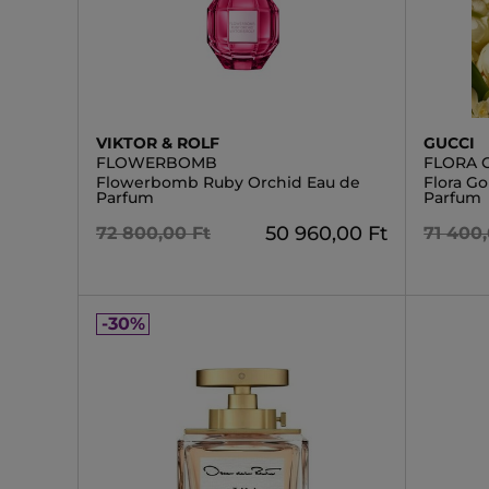
VIKTOR & ROLF
GUCCI
FLOWERBOMB
FLORA 
Flowerbomb Ruby Orchid Eau de
Flora G
Parfum
Parfum
50 960,00 Ft
72 800,00 Ft
71 400,
-30%