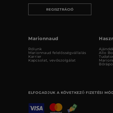
REGISZTRÁCIÓ
Marionnaud
Haszn
Rólunk
Ajándé
Marionnaud felelősségvállalás
Allo B
Karrier
Tudato
Kapcsolat, vevőszolgálat
Marion
Bőrápo
ELFOGADJUK A KÖVETKEZŐ FIZETÉSI MÓ