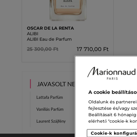
OSCAR DE LA RENTA
ALIBI
ALIBI Eau de Parfum
17 710,00 Ft
25 300,00 Ft
JAVASOLT NEKED
A cookie beállítás
Lattafa Parfüm
Moschi
Oldalunk és partnerei
fejlesztése és/vagy s
Vaníliás Parfüm
Vanília
Beállításait 6 hónapig
elérhető "cookie-k konf
Laurent Szájfény
Mini Sz
Cookie-k konfigurá