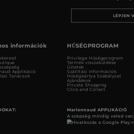
LÉPJEN 
os információk
HŰSÉGPROGRAM
kkereső
Privilege Hűségprogram
outique
Termék visszaküldése
sszépség
Üzletek
naud Applikáció
Szállítási információk
lási Tanácsok
Hűségkártya Szabályzat
Ajándékok
Private Shopping
Click and Collect
DOKAT:
Marionnaud APPLIKÁCIÓ
A szépség mindig veled van,