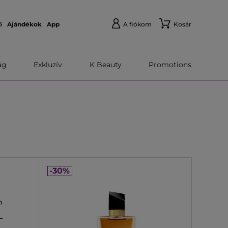
ő
Ajándékok
App
A fiókom
Kosár
́g
Exkluzív
K Beauty
Promotions
-30%