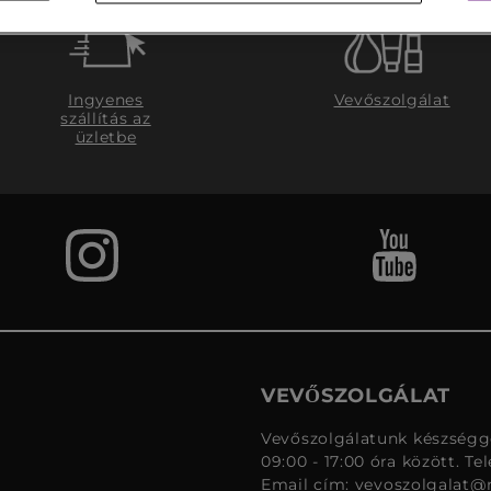
Ingyenes
Vevőszolgálat
szállítás az
üzletbe
VEVŐSZOLGÁLAT
Vevőszolgálatunk készségge
09:00 - 17:00 óra között. Te
Email cím:
vevoszolgalat@