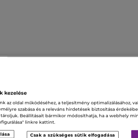
ok kezelése
no Parfüm
Invictus Parfüm
nk az oldal működéséhez, a teljesítmény optimalizálásához, va
zemélyre szabása és a releváns hirdetések biztosítása érdekébe
 Parfüm
Prada Toilette
 tároljuk. Beállításait bármikor módosíthatja, ha a webhely mi
igurálása" linkre kattint.
ett
lása
Csak a szükséges sütik elfogadása