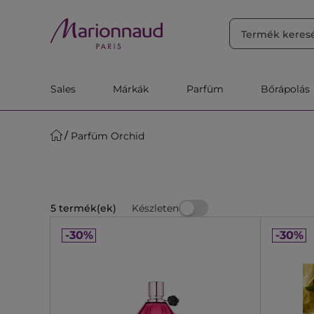
RENDEZÉS
Szűrő
Releváns
Sales
Márkák
Parfüm
Bőrápolás
Parfüm Orchid
Készleten
5 termék(ek)
-30%
-30%