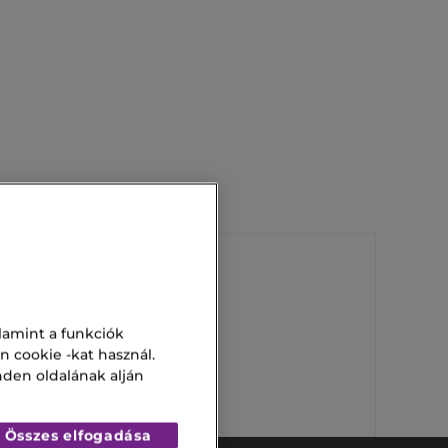
Opium Parfüm
lamint a funkciók
n cookie -kat használ.
Nomade 50 Ml
nden oldalának alján
Összes elfogadása