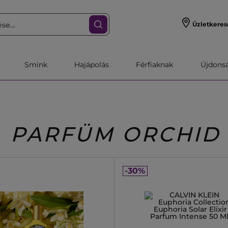
Üzletkeres
Smink
Hajápolás
Férfiaknak
Újdonsa
PARFÜM ORCHID
-30%