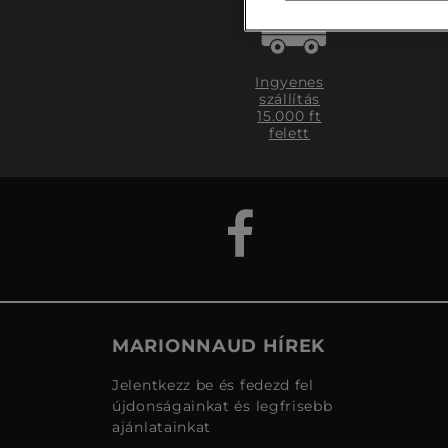
Ingyenes
szállítás
15.000 ft
felett
MARIONNAUD HÍREK
Jelentkezz be és fedezd fel
újdonságainkat és legfrisebb
ajánlatainkat