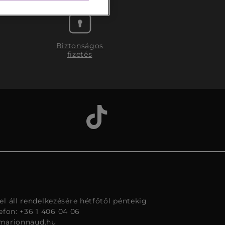
Biztonságos
fizetés
l áll rendelkezésére hétfőtől péntekig
lefon: +36 1 406 04 06
marionnaud.hu