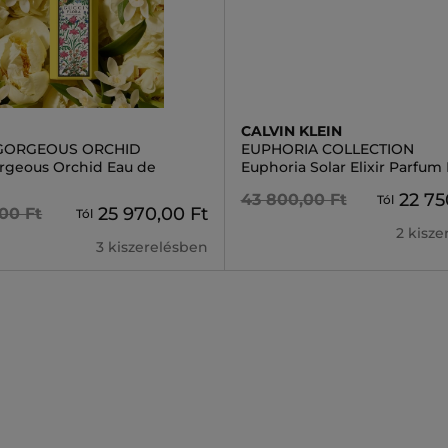
CALVIN KLEIN
GORGEOUS ORCHID
EUPHORIA COLLECTION
orgeous Orchid Eau de
Euphoria Solar Elixir Parfum
22 75
43 800,00 Ft
Tól
25 970,00 Ft
00 Ft
Tól
2 kisz
3 kiszerelésben