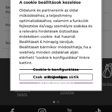
A cookie beállítások kezelése
Szempilla
Glow Primer
Skin Primer
Primer 23
Oldalunk és partnereink az oldal
Primer
működéséhez, a teljesítmény
optimalizálásához, valamint a funkciók
Primer 30 Ml
Parfüm Töltő
Couture 100
Arc Harcra
fejlesztése és/vagy személyre szabása és
Ml
a releváns hirdetések biztosítása
érdekében cookie -kat használ.
Beállításait 6 hónapig tároljuk.
Scandal EDT
Vitamin
Beállításait bármikor módosíthatja, ha a
Szérum
webhely minden oldalának alján
elérhető "cookie-k konfigurálása" linkre
kattint.
Cookie-k konfigurálása
Csak a szükséges sütik elfogadása
Ingyenes
Összes elfogadása
Ingyenes
Vevős
szállítás
szállítás az
15.000 ft
üzletbe
felett