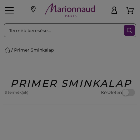
RENDEZéS
Szűrő
Primer Sminkalap
ink
Parfüm
K
iaknak
Újdonság
Exkluzív
Promotions
Beauty
PRIMER SMINKALAP
Készleten
3 termék(ek)