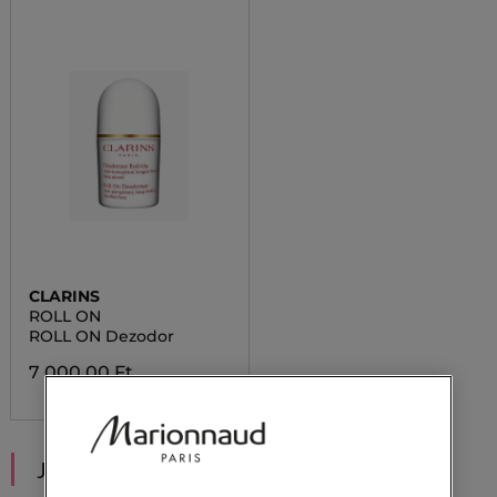
CLARINS
ROLL ON
ROLL ON Dezodor
7 000,00 Ft
JAVASOLT NEKED