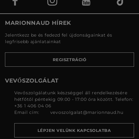
MARIONNAUD HÍREK
Jelentkezz be és fedezd fel újdonságainkat és
legfrisebb ajánlatainkat
REGISZTRÁCIÓ
VEVŐSZOLGÁLAT
Vevőszolgálatunk készséggel áll rendelkezésére
hétfőtől péntekig 09:00 - 17:00 óra között. Telefon:
+36 1 406 04 06
Email cím:
vevoszolgalat@marionnaud.hu
LÉPJEN VELÜNK KAPCSOLATBA