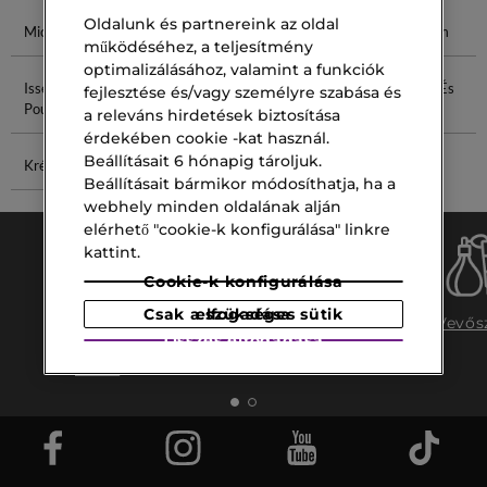
Oldalunk és partnereink az oldal
Michael Kors
Born Is Roma
Mattító Púder
Polo Parfüm
működéséhez, a teljesítmény
optimalizálásához, valamint a funkciók
Issey Miyake
Púder Szivacs
Revox C
Olaj Hajra És
fejlesztése és/vagy személyre szabása és
Pour Homme
Vitamin
A Testre
a releváns hirdetések biztosítása
érdekében cookie -kat használ.
Beállításait 6 hónapig tároljuk.
Krém 40 Ml
Paletta 7
Beállításait bármikor módosíthatja, ha a
webhely minden oldalának alján
elérhető "cookie-k konfigurálása" linkre
kattint.
Cookie-k konfigurálása
Ingyenes
Csak a szükséges sütik elfogadása
Ingyenes
Vevős
szállítás
Összes elfogadása
szállítás az
15.000 ft
üzletbe
felett