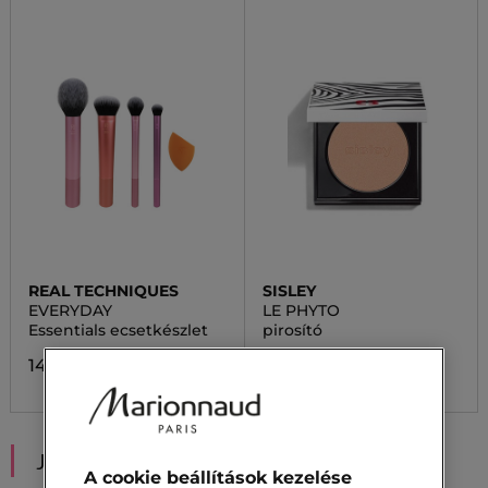
REAL TECHNIQUES
SISLEY
EVERYDAY
LE PHYTO
Essentials ecsetkészlet
pirosító
14 700,00 Ft
30 700,00 Ft
JAVASOLT NEKED
A cookie beállítások kezelése