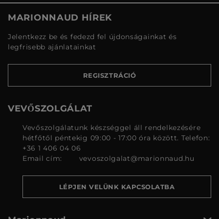
MARIONNAUD HÍREK
Jelentkezz be és fedezd fel újdonságainkat és
legfrisebb ajánlatainkat
REGISZTRÁCIÓ
VEVŐSZOLGÁLAT
Vevőszolgálatunk készséggel áll rendelkezésére
hétfőtől péntekig 09:00 - 17:00 óra között. Telefon:
+36 1 406 04 06
Email cím:
vevoszolgalat@marionnaud.hu
LÉPJEN VELÜNK KAPCSOLATBA