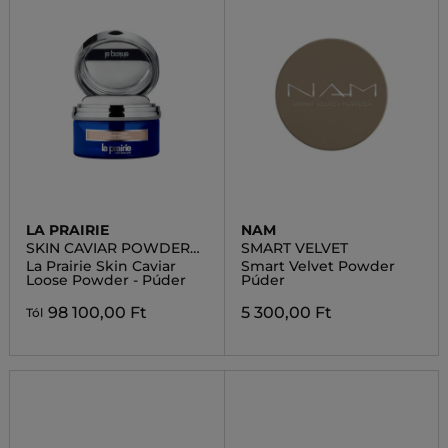
LA PRAIRIE
NAM
SKIN CAVIAR POWDER
SMART VELVET
FOUNDATION
La Prairie Skin Caviar
Smart Velvet Powder
Loose Powder - Púder
Púder
98 100,00 Ft
5 300,00 Ft
Tól