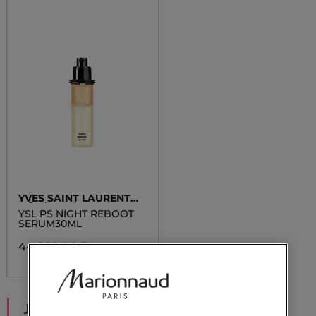
YVES SAINT LAURENT
BŐRÁPOLÁS
YSL PS NIGHT REBOOT
SERUM30ML
44 800,00 Ft
JAVASOLT NEKED