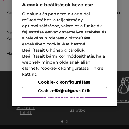
A cookie beállítások kezelése
Pure Golden
Pure Parfum
Pure Musk
Estée Lauder
Oldalunk és partnereink az oldal
Pure
működéséhez, a teljesítmény
optimalizálásához, valamint a funkciók
fejlesztése és/vagy személyre szabása és
Pure Skin
Színezett
Versace Női
Boost Gél
a releváns hirdetések biztosítása
Pure
Krém
érdekében cookie -kat használ.
Beállításait 6 hónapig tároljuk.
Mattító Krém
Hermès
Beállításait bármikor módosíthatja, ha a
Jardin
webhely minden oldalának alján
elérhető "cookie-k konfigurálása" linkre
kattint.
Cookie-k konfigurálása
Csak a szükséges sütik elfogadása
Összes elfogadása
Ingyenes
Ingyenes
Vevős
szállítás
szállítás az
15.000 ft
üzletbe
felett