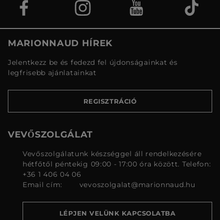
MARIONNAUD HÍREK
Jelentkezz be és fedezd fel újdonságainkat és
legfrisebb ajánlatainkat
REGISZTRÁCIÓ
VEVŐSZOLGÁLAT
Vevőszolgálatunk készséggel áll rendelkezésére
hétfőtől péntekig 09:00 - 17:00 óra között. Telefon:
+36 1 406 04 06
Email cím:
vevoszolgalat@marionnaud.hu
LÉPJEN VELÜNK KAPCSOLATBA