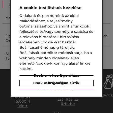
JAVASOLT NEKED
A cookie beállítások kezelése
Oldalunk és partnereink az oldal
Maria Treben
Estée Lauder
Night Repair
Rich Cream
működéséhez, a teljesítmény
Re-Nutriv
optimalizálásához, valamint a funkciók
fejlesztése és/vagy személyre szabása és
Eight Hour
Advanced Eye
Media Markt
Öregedésgátló
a releváns hirdetések biztosítása
Cream
Cream
Krém
érdekében cookie -kat használ.
Beállításait 6 hónapig tároljuk.
Beállításait bármikor módosíthatja, ha a
All About
Pro Retinol
webhely minden oldalának alján
Eyes
elérhető "cookie-k konfigurálása" linkre
kattint.
Cookie-k konfigurálása
Csak a szükséges sütik elfogadása
Összes elfogadása
Ingyenes
Ingyenes
Vevős
szállítás
szállítás az
15.000 ft
üzletbe
felett