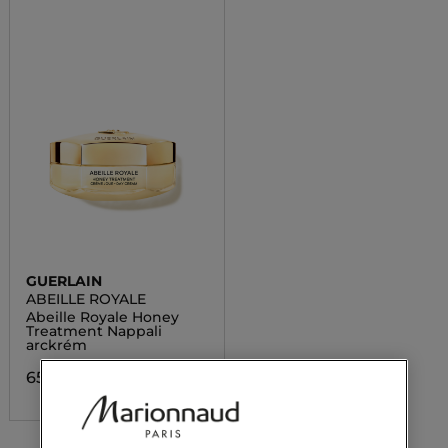
GUERLAIN
ABEILLE ROYALE
Abeille Royale Honey
Treatment Nappali
arckrém
65 200,00 Ft